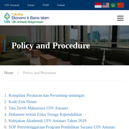
UIN Antasari
Salam
PMB
Siakad
Policy and Procedure
Home
Policy and Procedure
Kompilasi Peraturan dan Perundang-undangan
Kode Etik Dosen
Tata Tertib Mahasiswa UIN Antasari
Dokumen terkait Etika Tenaga Kependidikan
Kebijakan Akademik UIN Antasari Tahun 2018
SOP Penyelenggaraan Program Pendidikan Sarjana UIN Antasari