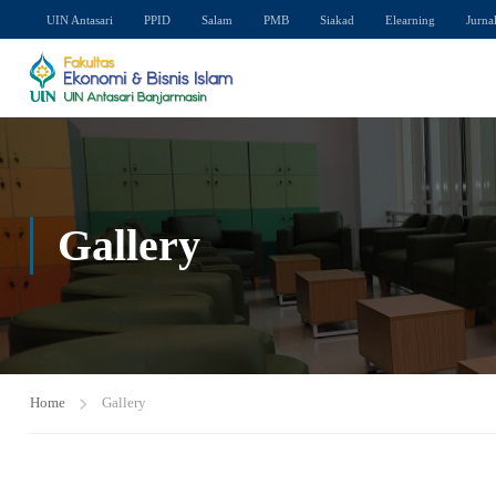
UIN Antasari
PPID
Salam
PMB
Siakad
Elearning
Jurna
Gallery
Home
Gallery