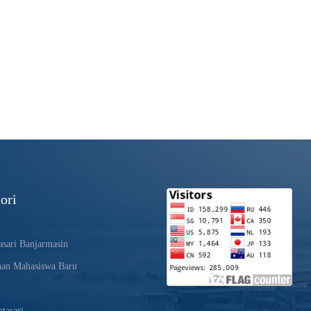
ori
sari Banjarmasin
aan Mahasiswa Baru
tasari