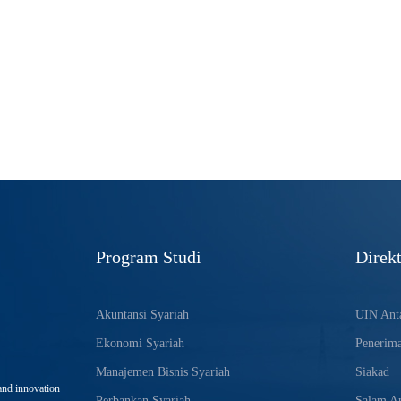
Program Studi
Direkt
Akuntansi Syariah
UIN Anta
Ekonomi Syariah
Penerim
Manajemen Bisnis Syariah
Siakad
and innovation
Perbankan Syariah
Salam An