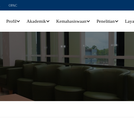
l
OPAC
Profil
Akademik
Kemahasiswaan
Penelitian
Lay