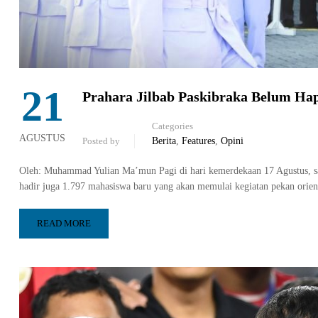
21
Prahara Jilbab Paskibraka Belum Ha
Categories
AGUSTUS
Posted by
Berita
,
Features
,
Opini
Oleh: Muhammad Yulian Ma’mun Pagi di hari kemerdekaan 17 Agustus, sa
hadir juga 1.797 mahasiswa baru yang akan memulai kegiatan pekan o
READ MORE