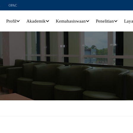
l
OPAC
Profil
Akademik
Kemahasiswaan
Penelitian
Lay