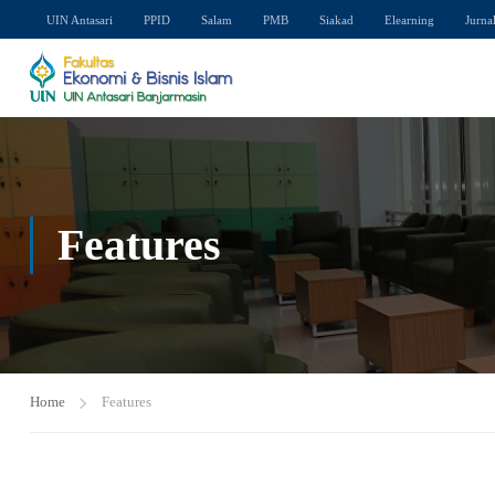
UIN Antasari
PPID
Salam
PMB
Siakad
Elearning
Jurna
Features
Home
Features