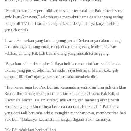
kotaknya yang terbuat dari kulit sintetis pun loreng-loreng.
“Motif macan itu seperti bikinan desainer terkenal lho Pak. Cocok sama
style
Ivan Gunawan,” seloroh saya menyebut nama desainer yang sering
nongol di TV itu. Ivan memang terkenal dengan karya-karya fashion
yang eksentrik.
Tawa rekan-rekan yang lain langsung pecah. Sebenarnya dalam relung
hati saya agak kurang enak, menjadikan orang yang lebih tua bahan
kelakar. Untung Pak Edi bukan orang yang mudah tersinggung.
“Saya kan rabun dekat plus 2. Saya beli kacamata ini karena tidak ada
ukuran yang pas di toko itu. Ya sudah saya beli saja. Murah kok, gak
sampai 100 ribu” ujarnya seakan berusaha membela diri.
“Tapi keren juga lho Pak Edi ini, kacamata nyentrik ini bisa jadi ciri khas
Bapak
lho. Orang-orang pasti bakalan mudah kenal sama Pak Edi, si
Kacamata Macan. Dalam strategi marketing kan memang orang perlu
keunikan yang bikin dirinya berbeda dan mudah dikenali,” Pak Indra
yang dari tadi berusaha sebisa mungkin menahan tawa, membesarkan hati
Pak Edi. “Makanya, kacamata ini jangan diganti Pak,” sarannya.
Pak Edi tidak lagi berkecil hati.