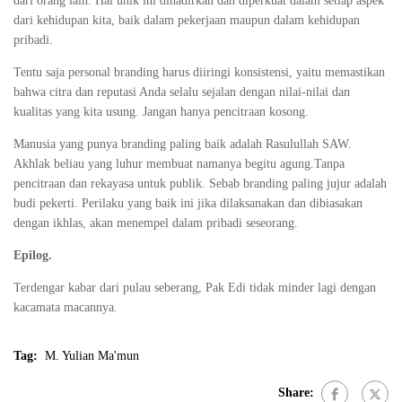
dari orang lain. Hal unik ini dihadirkan dan diperkuat dalam setiap aspek
dari kehidupan kita, baik dalam pekerjaan maupun dalam kehidupan
pribadi.
Tentu saja personal branding harus diiringi konsistensi, yaitu memastikan
bahwa citra dan reputasi Anda selalu sejalan dengan nilai-nilai dan
kualitas yang kita usung. Jangan hanya pencitraan kosong.
Manusia yang punya branding paling baik adalah Rasulullah SAW.
Akhlak beliau yang luhur membuat namanya begitu agung.Tanpa
pencitraan dan rekayasa untuk publik. Sebab branding paling jujur adalah
budi pekerti. Perilaku yang baik ini jika dilaksanakan dan dibiasakan
dengan ikhlas, akan menempel dalam pribadi seseorang.
Epilog.
Terdengar kabar dari pulau seberang, Pak Edi tidak minder lagi dengan
kacamata macannya.
Tag:
M. Yulian Ma'mun
Share: