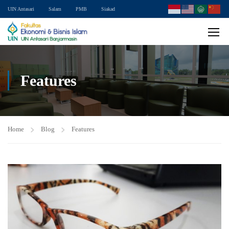
UIN Antasari
Salam
PMB
Siakad
Features
Home
Blog
Features