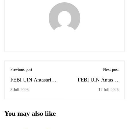
Previous post
Next post
FEBI UIN Antasari
FEBI UIN Antasari
Adakan Workshop
Kukuhkan 74 Lulusan
8 Juli 2026
17 Juli 2026
Kurikulum Libatkan
pada Yudisium
Stakeholder dan Pakar
Semester Genap T.A.
Nasional
2025-2026
You may also like