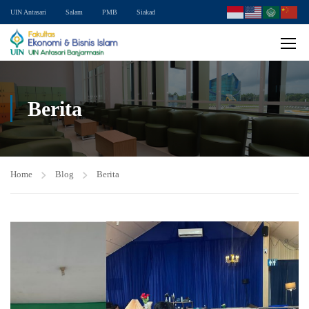
UIN Antasari
Salam
PMB
Siakad
Berita
Home
Blog
Berita