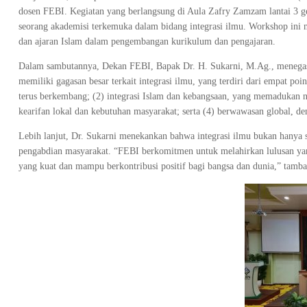
dosen FEBI. Kegiatan yang berlangsung di Aula Zafry Zamzam lantai 3
seorang akademisi terkemuka dalam bidang integrasi ilmu. Workshop ini 
dan ajaran Islam dalam pengembangan kurikulum dan pengajaran.
Dalam sambutannya, Dekan FEBI, Bapak Dr. H. Sukarni, M.Ag., menegaska
memiliki gagasan besar terkait integrasi ilmu, yang terdiri dari empat p
terus berkembang; (2) integrasi Islam dan kebangsaan, yang memadukan ni
kearifan lokal dan kebutuhan masyarakat; serta (4) berwawasan global, den
Lebih lanjut, Dr. Sukarni menekankan bahwa integrasi ilmu bukan hanya se
pengabdian masyarakat. “FEBI berkomitmen untuk melahirkan lulusan yang
yang kuat dan mampu berkontribusi positif bagi bangsa dan dunia,” tamb