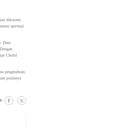
asi dikotomi
mensi spiritual
n. Ilmu
. Dengan
jar Cholid
lmu pengetahuan
uat posisinya
e: