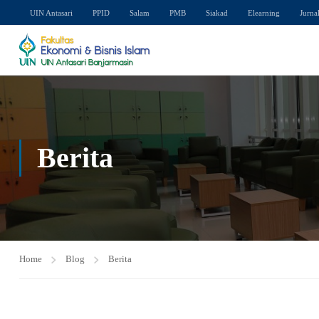
UIN Antasari
PPID
Salam
PMB
Siakad
Elearning
Jurna
Berita
Home
Blog
Berita