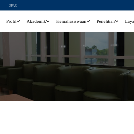
l
OPAC
Profil
Akademik
Kemahasiswaan
Penelitian
Lay