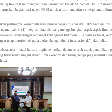
 gedung Rektorat ini menghadirkan narasumber Bapak Muhamad Cholid Zamzam
merupakan bagian dari upaya FEBI untuk terus memperkuat sinergi antara ilm
n pentingnya konsep integrasi ilmu sebagai ciri khas dari UIN Antasari. “UI
oin utama, yakni: (1) integrasi dinamis, yang menggabungkan aspek-aspek ilmu 
lai-nilai Islam dengan semangat kebangsaan Indonesia; (3) berbasis lokal, rel
gan tetap berorientasi pada perkembangan dunia internasional,” jelas beliau.
batas teori, tetapi harus diimplementasikan dalam seluruh aspek pendidikan, p
 tidak hanya unggul dalam ilmu ekonomi dan bisnis, tetapi juga memiliki la
ahnya.