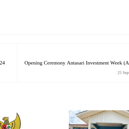
024
Opening Ceremony Antasari Investment Week (
& TILIK: OJK Tekankan Pentingnya Peningkata
25 Sep
Keuanga