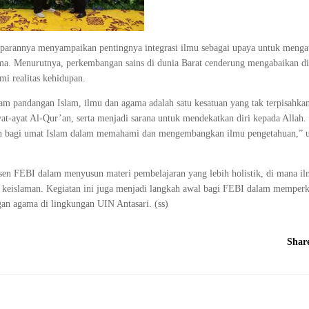
rannya menyampaikan pentingnya integrasi ilmu sebagai upaya untuk mengat
ama. Menurutnya, perkembangan sains di dunia Barat cenderung mengabaikan di
i realitas kehidupan.
lam pandangan Islam, ilmu dan agama adalah satu kesatuan yang tak terpisahka
t-ayat Al-Qur’an, serta menjadi sarana untuk mendekatkan diri kepada Allah
tutan bagi umat Islam dalam memahami dan mengembangkan ilmu pengetahuan,” u
n FEBI dalam menyusun materi pembelajaran yang lebih holistik, di mana i
 keislaman. Kegiatan ini juga menjadi langkah awal bagi FEBI dalam memperk
gan agama di lingkungan UIN Antasari. (ss)
Shar