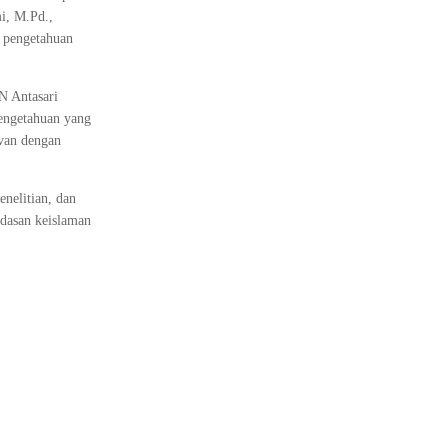
i, M.Pd.,
u pengetahuan
N Antasari
pengetahuan yang
evan dengan
enelitian, dan
ndasan keislaman