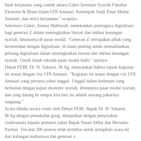
buah kerjasama yang ciamik antara Galeri Investasi Syariah Fakultas
Ekonomi & Bisnis Islam UIN Antasari, Kelompok Studi Pasar Modal
Antasari, dan mitra kerjasama.” ucapnya.
Sekretaris Galeri, Annisa Mahfuzah, menekankan pentingnya digitalisasi
bagi generasi Z dalam meningkatkan literasi dan inklusi keuangan
syariah, khususnya di pasar modal. “Generasi Z merupakan pihak yang
bersentuhan dengan digitalisasi, di mana penting untuk memanfaatkan
peluang digitalisasi dalam meningkatkan literasi dan inklusi keuangan
syariah. Untuk itulah sekolah pasar modal hadir,” ujarnya.
Dekan FEBI, Dr. H. Sukarni, M.Ag, menyatakan bahwa tujuan kegiatan
ini sesuai dengan visi UIN Antasari. “Kegiatan ini sesuai dengan visi UIN
Antasari yang pertama yakni unggul. Unggul dalam keilmuan yang
berkaitan dengan kajian ekonomi syariah, khususnya pasar modal syariah,
dan yang datang ke tempat kita hari ini adalah seorang pakarnya
langsung.”
Acara dibuka secara resmi oleh Dekan FEBI, Bapak Dr. H. Sukarni,
M.Ag dengan pemukulan gong, dilanjutkan dengan penyerahan
cinderamata kepada pemateri yakni Bapak Yunan Akbar dan Bernanto
Pardosi. Tercatat 200 peserta telah terdaftar untuk mengikuti acara ini
dari kalangan mahasiswa dan generasi z.