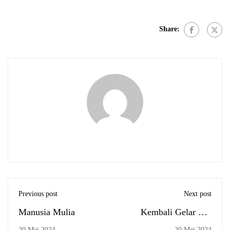
Share:
Previous post
Next post
Manusia Mulia
Kembali Gelar Big
Event Meriah, KSPM
20 Mei 2024
20 Mei 2024