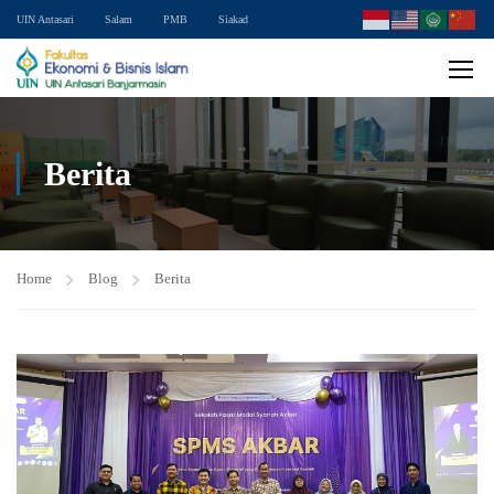
UIN Antasari
Salam
PMB
Siakad
Berita
Home
Blog
Berita