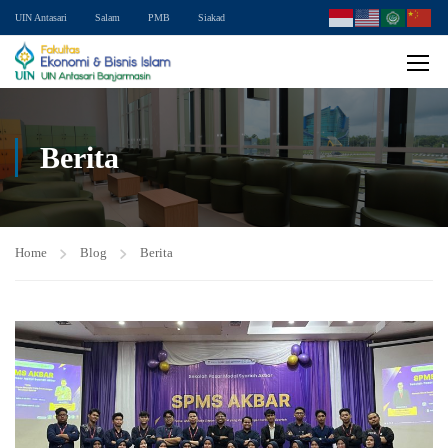
UIN Antasari
Salam
PMB
Siakad
Berita
Home
Blog
Berita