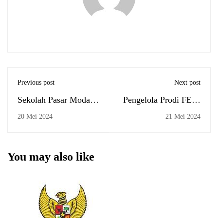
Previous post
Next post
Sekolah Pasar Modal
Pengelola Prodi FEBI
Syariah Akbar 2024
UIN Antasari Ikuti
20 Mei 2024
21 Mei 2024
Resmi Dibuka,
Bimtek Manajemen
Kerjasama Ciamik
Risiko Berbasis Sistem
KSPM Antasari,
Informasi
You may also like
Phintraco Sekuritas,
dan Bursa Efek
Indonesia