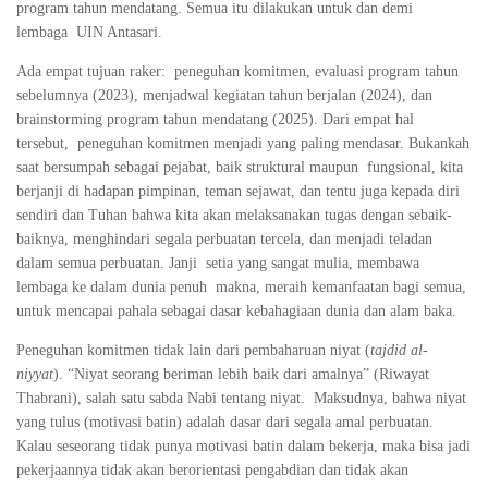
program tahun mendatang. Semua itu dilakukan untuk dan demi
lembaga UIN Antasari.
Ada empat tujuan raker: peneguhan komitmen, evaluasi program tahun
sebelumnya (2023), menjadwal kegiatan tahun berjalan (2024), dan
brainstorming program tahun mendatang (2025). Dari empat hal
tersebut, peneguhan komitmen menjadi yang paling mendasar. Bukankah
saat bersumpah sebagai pejabat, baik struktural maupun fungsional, kita
berjanji di hadapan pimpinan, teman sejawat, dan tentu juga kepada diri
sendiri dan Tuhan bahwa kita akan melaksanakan tugas dengan sebaik-
baiknya, menghindari segala perbuatan tercela, dan menjadi teladan
dalam semua perbuatan. Janji setia yang sangat mulia, membawa
lembaga ke dalam dunia penuh makna, meraih kemanfaatan bagi semua,
untuk mencapai pahala sebagai dasar kebahagiaan dunia dan alam baka.
Peneguhan komitmen tidak lain dari pembaharuan niyat (
tajdid al-
niyyat
). “Niyat seorang beriman lebih baik dari amalnya” (Riwayat
Thabrani), salah satu sabda Nabi tentang niyat. Maksudnya, bahwa niyat
yang tulus (motivasi batin) adalah dasar dari segala amal perbuatan.
Kalau seseorang tidak punya motivasi batin dalam bekerja, maka bisa jadi
pekerjaannya tidak akan berorientasi pengabdian dan tidak akan