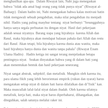
menghasilkan apa-apa. Dalam Riwayat lain, Nabi juga menegaskan
bahwa “tidak ada amal bagi orang yang tidak punya niyat” (Riwayat al-
Baihaqy). Dalam hadits ini, Nabi menegaskan bahwa kalau motivasi batin
tidak mengawali sebuah pengabdian, maka nilai pengabdian itu menjadi
nihil. Hadits yang paling masyhur tentang niyat berbunyi “Sesungguhnya
hanya sanya segala perbuatan itu dengan niyat. Hasil dari pekerjaan
adalah sesuai niyatnya. Barang siapa yang hijrahnya karena Allah dan
Rasul, maka hijrahnya akan mendapat balasan pahala dari Allah dan restu
dari Rasul. Akan tetapi, bila hijrahnya karena dunia atau wanita, maka
hasil hijrahnya hanya dunia dan wanita tanpa pahala” (Riwayat Enam
Ulama Hadits) . Hadits ketiga ini sangat terang menjelaskan betapa
pentingnya niyat. Seakan dinyatakan bahwa yang di dalam hati yang
akan menentukan bentuk dan hasil pekerjaan seseorang.
Niyat sangat abstrak, subjektif, dan metafisik. Mungkin oleh karena itu,
para ulama fikih yang lebih berorientasi empirik (rukun dan syarat) harus
mengatakan setiap niyat di dalam hati harus dilafalkan dan di”fisik” kan.
Maka muncullah lafal-lafal niyat dalam ibadah. Oleh karena sifatnya
metafisik, kerja hati, maka niyat harus diperbaharui, dihangatkan, dan
diteguhkan, salah satunya melalui raker ini.