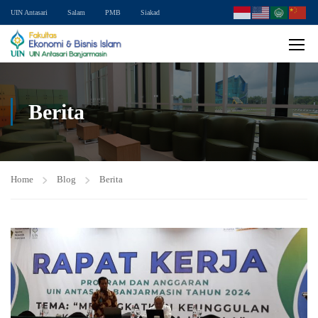
UIN Antasari
Salam
PMB
Siakad
Berita
Home
Blog
Berita