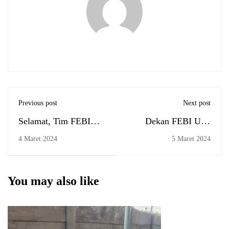
Previous post
Next post
Selamat, Tim FEBI
Dekan FEBI UIN
Antasari Juara
Antasari dan Jajaran
4 Maret 2024
5 Maret 2024
Harapan Internasional
Pimpinan Teken
kategori Essay Writing
Perjanjian Kinerja
Competition di Turki
2024
You may also like