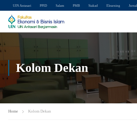
UIN Antasari
PPID
Salam
PMB
Siakad
Elearning
Jurna
Kolom Dekan
Home
Kolom Dekan