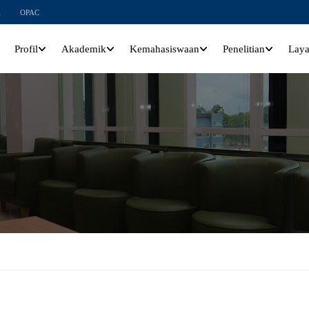
l
OPAC
Profil
Akademik
Kemahasiswaan
Penelitian
Lay