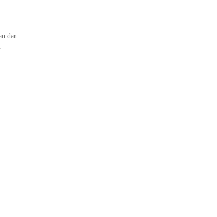
an dan
…