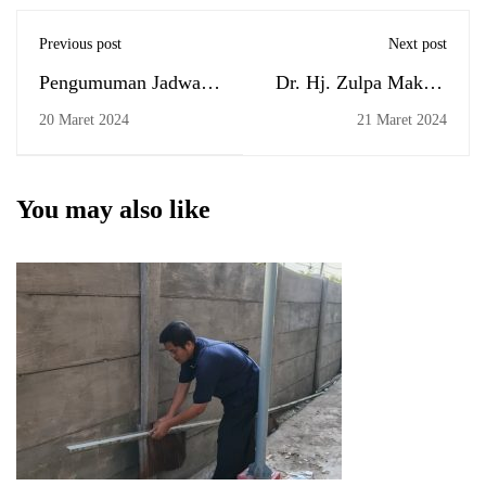
Previous post
Next post
Pengumuman Jadwal
Dr. Hj. Zulpa Makiah
Ujian Komprehensif,
narasumber Talkshow
20 Maret 2024
21 Maret 2024
15 Maret 2024
Penerapan Prinsip
Food Safety Culture
Menurut Syari'at Islam
You may also like