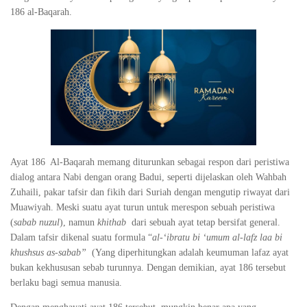
186 al-Baqarah.
Ayat 186 Al-Baqarah memang diturunkan sebagai respon dari peristiwa
dialog antara Nabi dengan orang Badui, seperti dijelaskan oleh Wahbah
Zuhaili, pakar tafsir dan fikih dari Suriah dengan mengutip riwayat dari
Muawiyah. Meski suatu ayat turun untuk merespon sebuah peristiwa
(
sabab nuzul
), namun
khithab
dari sebuah ayat tetap bersifat general.
Dalam tafsir dikenal suatu formula “
al-‘ibratu bi ‘umum al-lafz laa bi
khushsus as-sabab”
(Yang diperhitungkan adalah keumuman lafaz ayat
bukan kekhususan sebab turunnya. Dengan demikian, ayat 186 tersebut
berlaku bagi semua manusia.