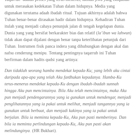
untuk merasakan kedekatan Tuhan dalam hidupnya. Media yang
digunakan terutama adaah ibadah ritual. Tujuan akhirnya adalah bahwa
Tuhan benar-benar dirasakan hadir dalam hidupnya. Kehadiran Tuhan
itulah yang menjadi cahaya penunjuk jalan di tengah kegelapan dunia.
Dunia yang yang bersifat berkarakter bias dan relatif (
la’ibun wa lahwun
)
tidak akan dapat dijalani dengan benar tanpa keterlibatan petunjuk dari
Tuhan. Instrumen fisik panca indera yang dihubungkan dengan akal dan
nafsu cenderung menipu. Tentang pentingnya taqarrub ini Tuhan
berfirman dalam hadits qudsi yang artinya:
Dan tidaklah seorang hamba mendekat kepada-Ku; yang lebih aku cintai
daripada apa-apa yang telah Aku fardhukan kepadanya. Hamba-Ku
terus-menerus mendekat kepada-Ku dengan ibadah-ibadah sunnah
hingga Aku pun mencintainya. Bila Aku telah mencintainya, maka Aku
pun menjadi pendengarannya yang ia gunakan untuk mendengar, menjadi
penglihatannya yang ia pakai untuk melihat, menjadi tangannya yang ia
gunakan untuk berbuat, dan menjadi kakinya yang ia pakai untuk
berjalan. Bila ia meminta kepada-Ku, Aku pun pasti memberinya. Dan
bila ia meminta perlindungan kepada-Ku, Aku pun pasti akan
melindunginya.
(HR Bukhari).