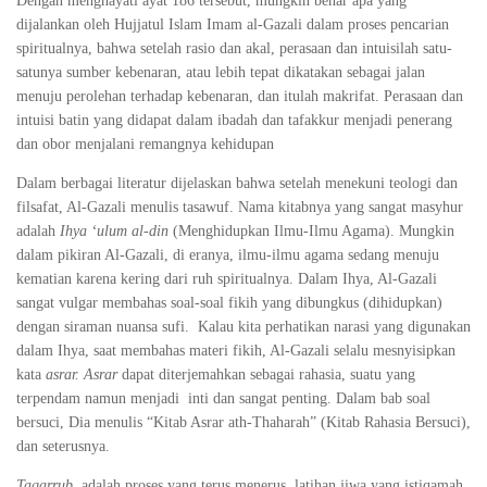
Dengan menghayati ayat 186 tersebut, mungkin benar apa yang
dijalankan oleh Hujjatul Islam Imam al-Gazali dalam proses pencarian
spiritualnya, bahwa setelah rasio dan akal, perasaan dan intuisilah satu-
satunya sumber kebenaran, atau lebih tepat dikatakan sebagai jalan
menuju perolehan terhadap kebenaran, dan itulah makrifat. Perasaan dan
intuisi batin yang didapat dalam ibadah dan tafakkur menjadi penerang
dan obor menjalani remangnya kehidupan
Dalam berbagai literatur dijelaskan bahwa setelah menekuni teologi dan
filsafat, Al-Gazali menulis tasawuf. Nama kitabnya yang sangat masyhur
adalah
Ihya ‘ulum al-din
(Menghidupkan Ilmu-Ilmu Agama). Mungkin
dalam pikiran Al-Gazali, di eranya, ilmu-ilmu agama sedang menuju
kematian karena kering dari ruh spiritualnya. Dalam Ihya, Al-Gazali
sangat vulgar membahas soal-soal fikih yang dibungkus (dihidupkan)
dengan siraman nuansa sufi. Kalau kita perhatikan narasi yang digunakan
dalam Ihya, saat membahas materi fikih, Al-Gazali selalu mesnyisipkan
kata
asrar. Asrar
dapat diterjemahkan sebagai rahasia, suatu yang
terpendam namun menjadi inti dan sangat penting. Dalam bab soal
bersuci, Dia menulis “Kitab Asrar ath-Thaharah” (Kitab Rahasia Bersuci),
dan seterusnya.
Taqarrub
adalah proses yang terus menerus, latihan jiwa yang istiqamah