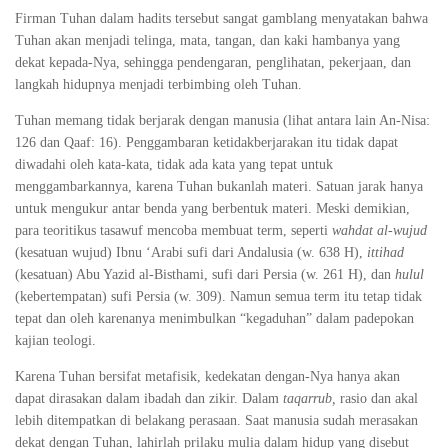
Firman Tuhan dalam hadits tersebut sangat gamblang menyatakan bahwa
Tuhan akan menjadi telinga, mata, tangan, dan kaki hambanya yang
dekat kepada-Nya, sehingga pendengaran, penglihatan, pekerjaan, dan
langkah hidupnya menjadi terbimbing oleh Tuhan.
Tuhan memang tidak berjarak dengan manusia (lihat antara lain An-Nisa:
126 dan Qaaf: 16). Penggambaran ketidakberjarakan itu tidak dapat
diwadahi oleh kata-kata, tidak ada kata yang tepat untuk
menggambarkannya, karena Tuhan bukanlah materi. Satuan jarak hanya
untuk mengukur antar benda yang berbentuk materi. Meski demikian,
para teoritikus tasawuf mencoba membuat term, seperti
wahdat al-wujud
(kesatuan wujud) Ibnu ‘Arabi sufi dari Andalusia (w. 638 H),
ittihad
(kesatuan) Abu Yazid al-Bisthami, sufi dari Persia (w. 261 H), dan
hulul
(kebertempatan) sufi Persia (w. 309). Namun semua term itu tetap tidak
tepat dan oleh karenanya menimbulkan “kegaduhan” dalam padepokan
kajian teologi.
Karena Tuhan bersifat metafisik, kedekatan dengan-Nya hanya akan
dapat dirasakan dalam ibadah dan zikir. Dalam
taqarrub,
rasio dan akal
lebih ditempatkan di belakang perasaan. Saat manusia sudah merasakan
dekat dengan Tuhan, lahirlah prilaku mulia dalam hidup yang disebut