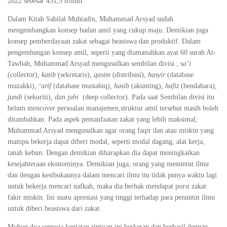
2022 sebesar 431,5 triliun.
Dalam Kitab Sabilal Muhtadin, Muhammad Arsyad sudah
mengembangkan konsep badan amil yang cukup maju. Demikian juga
konsep pemberdayaan zakat sebagai beasiswa dan produktif. Dalam
pengembangan konsep amil, seperti yang diamanahkan ayat 60 surah At-
Tawbah, Muhammad Arsyad mengusulkan sembilan divisi ; s
a’i
(collector)
, katib
(sekretaris)
, qasim
(distribusi)
, hasyir
(database
muzakki)
, ‘arif
(database mustahiq)
, hasib
(akunting)
, hafiz
(bendahara)
,
jundi
(sekuriti)
, dan jabi
(deep collector). Pada saat Sembilan divisi itu
belum mencover persoalan manajemen,struktur amil tersebut masih boleh
ditambahkan. Pada aspek pemanfaatan zakat yang lebih maksimal,
Muhammad Arsyad mengusulkan agar orang faqir dan atau miskin yang
mampu bekerja dapat diberi modal, seperti modal dagang, alat kerja,
tanah kebun. Dengan demikian diharapkan dia dapat meningkatkan
kesejahteraan ekonominya. Demikian juga, orang yang menuntut ilmu
dan dengan kesibukannya dalam mencari ilmu itu tidak punya waktu lagi
untuk bekerja mencari nafkah, maka dia berhak mendapat porsi zakat
fakir miskin. Ini suatu apresiasi yang tinggi terhadap para penuntut ilmu
untuk diberi beasiswa dari zakat.
Mohon doa semoga kegiatan rintisan ini berkesan dan berhasil dengan