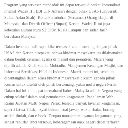
Program yang terkesan mendadak ini dapat terwujud berkat komunikasi
intensif Wadek II FEBI UIN Antasari dengan pihak USAS (Universiti
Sultan Azlan Shah), Ketua Pertubuhan (Persatuan) Orang Banjar di
Malaysia, dan Distrik Officer (Bupati) Kerian. Wadek II ini juga
kebetulan alumni studi S2 UKM Kuala Lumpur dan sudah fasih
berbahasa Malaysia.
Dalam beberapa kali rapat kilat termasuk zoom meeting dengan pihak
USAS dan Kerian disepakati bahwa khidmat masyakarat ini dilaksanakan
dalam bentuk ceramah agama di masjid dan pesantren. Materi yang
dipilih adalah Kitab Sabilal Muhtadin, Manajemen Keuangan Masjid, dan
Informasi Sertifikasi Halal di Indonesia. Materi-materi ini, sebelum
dibentangkan dalam acara khidmat masyarakat dikirim kepada pihak
Kerian untuk diteliti oleh pihak berwenang, yakni mufti negeri Perak.
Dalam hal ini kita dapat memahami bahwa Malaysia adalah Negara yang
cukup selektif dalam soal pemahaman keagamaan. Pada laman Web
Rasmi Jabatan Mufti Negeri Perak, tersedia banyak layanan keagamaan,
seperti fatwa, falak, irsyad hukum, soal jawab, waktu shalat, borang,
artikel ilmiah, dan e-book. Dengan manajemen layanan keagamaan yang
sangat rapi dan rinci tersebut, keberagamaan anak negeri dapat terlayani