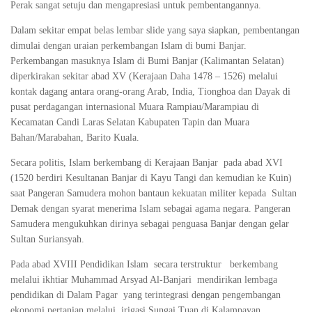
Perak sangat setuju dan mengapresiasi untuk pembentangannya.
Dalam sekitar empat belas lembar slide yang saya siapkan, pembentangan
dimulai dengan uraian perkembangan Islam di bumi Banjar.
Perkembangan masuknya Islam di Bumi Banjar (Kalimantan Selatan)
diperkirakan sekitar abad XV (Kerajaan Daha 1478 – 1526) melalui
kontak dagang antara orang-orang Arab, India, Tionghoa dan Dayak di
pusat perdagangan internasional Muara Rampiau/Marampiau di
Kecamatan Candi Laras Selatan Kabupaten Tapin dan Muara
Bahan/Marabahan, Barito Kuala.
Secara politis, Islam berkembang di Kerajaan Banjar pada abad XVI
(1520 berdiri Kesultanan Banjar di Kayu Tangi dan kemudian ke Kuin)
saat Pangeran Samudera mohon bantaun kekuatan militer kepada Sultan
Demak dengan syarat menerima Islam sebagai agama negara. Pangeran
Samudera mengukuhkan dirinya sebagai penguasa Banjar dengan gelar
Sultan Suriansyah.
Pada abad XVIII Pendidikan Islam secara terstruktur berkembang
melalui ikhtiar Muhammad Arsyad Al-Banjari mendirikan lembaga
pendidikan di Dalam Pagar yang terintegrasi dengan pengembangan
ekonomi pertanian melalui irigasi Sungai Tuan di Kalampayan.