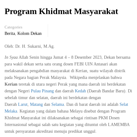
Program Khidmat Masyarakat
Categories
Berita
,
Kolom Dekan
Oleh: Dr. H. Sukarni, M.Ag.
In Syaa
Allah Senin hingga Jumat 4 – 8 Desember 2023, Dekan bersama
para wakil dekan serta satu orang dosen FEBI UIN Antasari akan
melaksanakan pengabdian masyarakat di Kerian, suatu wilayah distrik
pada Negara bagian Perak Malaysia. Wikipedia menjelaskan bahwa
Kerian
teretak di utara negeri Perak yang mana daerah ini berdekatan
dengan Negeri
Pulau Pinang
dan daerah
Kedah
(Daerah Bandar Baru). Di
sebelah timur dan selatan, daerah ini berdekatan dengan
Daerah
Larut
,
Matang
dan
Selama
. Dan di barat daerah ini adalah
Selat
Melaka
. Kegiatan yang dalam bahasa Melayu disebut dengan Program
Khidmat Masyarakat ini dilaksanakan sebagai rintisan PKM Dosen
Internasional sebagai salah satu kegiatan yang dituntut oleh LAMEMBA
untuk persyaratan akreditasi menuju predikat unggul.