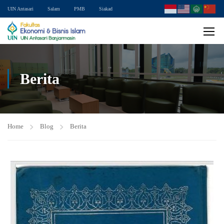
UIN Antasari
Salam
PMB
Siakad
Berita
Home
Blog
Berita