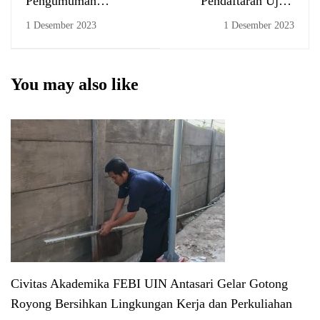
Pengumuman
Pendaftaran Ujian
Pedaftaran
Komprehensif, 01-07
1 Desember 2023
1 Desember 2023
Munaqasyah Skripsi,
Desember 2023
01-15 Desember 2023
You may also like
Civitas Akademika FEBI UIN Antasari Gelar Gotong
Royong Bersihkan Lingkungan Kerja dan Perkuliahan