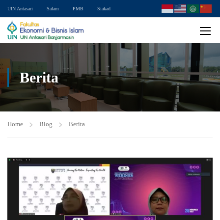
UIN Antasari
Salam
PMB
Siakad
Berita
Home
Blog
Berita