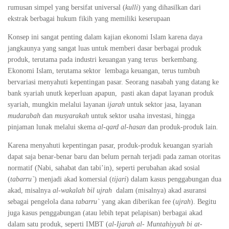
rumusan simpel yang bersifat universal (
kulli
) yang dihasilkan dari
ekstrak berbagai hukum fikih yang memiliki keserupaan
Konsep ini sangat penting dalam kajian ekonomi Islam karena daya
jangkaunya yang sangat luas untuk memberi dasar berbagai produk
produk, terutama pada industri keuangan yang terus berkembang.
Ekonomi Islam, terutama sektor lembaga keuangan, terus tumbuh
bervariasi menyahuti kepentingan pasar. Seorang nasabah yang datang ke
bank syariah unutk keperluan apapun, pasti akan dapat layanan produk
syariah, mungkin melalui layanan
ijarah
untuk sektor jasa, layanan
mudarabah
dan
musyarakah
untuk sektor usaha investasi, hingga
pinjaman lunak melalui skema
al-qard al-hasan
dan produk-produk lain
.
Karena menyahuti kepentingan pasar, produk-produk keuangan syariah
dapat saja benar-benar baru dan belum pernah terjadi pada zaman otoritas
normatif (Nabi, sahabat dan tabi’in), seperti perubahan akad sosial
(
tabarru`
) menjadi akad komersial (
tijari
) dalam kasus penggabungan dua
akad, misalnya
al-wakalah bil ujrah
dalam (misalnya) akad asuransi
sebagai pengelola dana
tabarru`
yang akan diberikan fee (
ujrah
). Begitu
juga kasus penggabungan (atau lebih tepat pelapisan) berbagai akad
dalam satu produk, seperti IMBT (
al-Ijarah al- Muntahiyyah bi at-