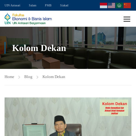
UIN Antasari
Salam
PMB
Siakad
Kolom Dekan
Home
Blog
Kolom Dekan