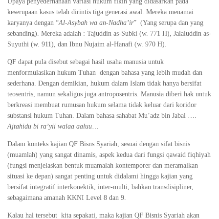
Upaya penyederhanaan variasi hukum fikih yang didasarkan pada
keserupaan kasus telah dirintis tiga generasi awal. Mereka menamai
karyanya dengan “
Al-Asybah wa an-Nadha’ir
” (Yang serupa dan yang
sebanding). Mereka adalah : Tajuddin as-Subki (w. 771 H), Jalaluddin as-
Suyuthi (w. 911), dan Ibnu Nujaim al-Hanafi (w. 970 H).
QF dapat pula disebut sebagai hasil usaha manusia untuk
menformulasikan hukum Tuhan dengan bahasa yang lebih mudah dan
sederhana. Dengan demikian, hukum dalam Islam tidak hanya bersifat
teosentris, namun sekaligus juga antroposentris. Manusia diberi hak untuk
berkreasi membuat rumusan hukum selama tidak keluar dari koridor
substansi hukum Tuhan. Dalam bahasa sahabat Mu’adz bin Jabal ….
Ajtahidu bi ra’yii walaa aaluu
…
Dalam konteks kajian QF Bisns Syariah, sesuai dengan sifat bisnis
(muamlah) yang sangat dinamis, aspek kedua dari fungsi qawaid fiqhiyah
(fungsi menjelaskan bentuk muamalah kontemporer dan meramalkan
situasi ke depan) sangat penting untuk didalami hingga kajian yang
bersifat integratif interkonektik, inter-multi, bahkan transdisipliner,
sebagaimana amanah KKNI Level 8 dan 9.
Kalau hal tersebut kita sepakati, maka kajian QF Bisnis Syariah akan