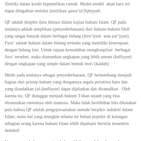
Tamlik
) dalam kredit kepemilikan rumah. Model-model akad baru ini
dapat dilegalkan melalui justifikasi
qawa’id fiqhiyyah.
QF adalah disiplin ilmu khusus dalam kajian hukum Islam. QF pada
mulanya adalah simplikasi (penyederhanaan) dari hukum-hukum fikih
yang sangat banyak dalam berbagai bidang (
furu’iyyat
atau
juz’iyyat
).
Furu’ adalah hukum dalam bidang tertentu yang memiliki keserupaan
dengan bidang lain. Untuk tujuan kemudahan mengkonpilasi berbagai
furu’ tersebut, maka disusunkan ungkapan yang lebih umum (
kulliyyat
)
dengan ungkapan yang simple dalam bentuk teori (kaidah).
Meski pada mulanya sebagai penyederhanaan, QF berkembang menjadi
bagian dari prinsip hukum yang dengannya segala peristiwa baru dan
yang diandaikan (
al-fardliyyat
) dapat dijelaskan dan diramalkan. Oleh
karena itu, QF dianggap menjadi hukum Tuhan sejauh yang bisa
dirumuskan esensinya oleh manusia. Maka tidak berlebihan bila dikatakan
pula bahwa QF adalah pengejewantahan metode berpikir induktif dalam
Islam; suatu hal yang mungkin selama ini belum populer di kalangan
sebagian orang karena hukum Islam lebih dipahami bersifat teosentris
deduktif.