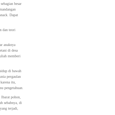
 sebagian besar
pemandangan
snack. Dapat
n dan teori
ar anaknya
etani di desa
Kuliah memberi
hidup di bawah
unia pergaulan
karena itu,
lmu pengetahuan.
 Ibarat pohon,
ah sebabnya, di
yang terjadi,