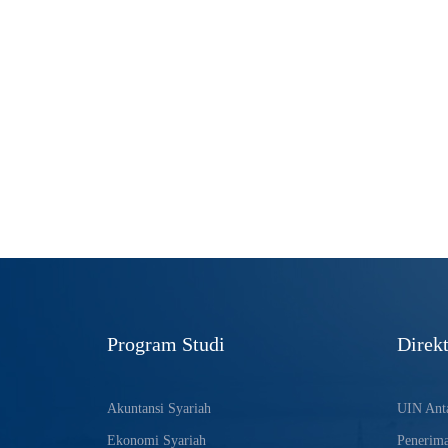
Program Studi
Direkt
Akuntansi Syariah
UIN Anta
Ekonomi Syariah
Penerim