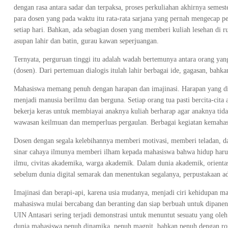
dengan rasa antara sadar dan terpaksa, proses perkuliahan akhirnya semest
para dosen yang pada waktu itu rata-rata sarjana yang pernah mengecap 
setiap hari. Bahkan, ada sebagian dosen yang memberi kuliah lesehan di
asupan lahir dan batin, gurau kawan seperjuangan.
Ternyata, perguruan tinggi itu adalah wadah bertemunya antara orang ya
(dosen). Dari pertemuan dialogis itulah lahir berbagai ide, gagasan, bahk
Mahasiswa memang penuh dengan harapan dan imajinasi. Harapan yang di
menjadi manusia berilmu dan berguna. Setiap orang tua pasti bercita-cita 
bekerja keras untuk membiayai anaknya kuliah berharap agar anaknya tid
wawasan keilmuan dan memperluas pergaulan. Berbagai kegiatan kemaha
Dosen dengan segala kelebihannya memberi motivasi, memberi teladan, 
sinar cahaya ilmunya memberi ilham kepada mahasiswa bahwa hidup harus
ilmu, civitas akademika, warga akademik. Dalam dunia akademik, orienta
sebelum dunia digital semarak dan menentukan segalanya, perpustakaan a
Imajinasi dan berapi-api, karena usia mudanya, menjadi ciri kehidupan m
mahasiswa mulai bercabang dan beranting dan siap berbuah untuk dipanen 
UIN Antasari sering terjadi demonstrasi untuk menuntut sesuatu yang oleh 
dunia mahasiswa penuh dinamika, penuh magnit, bahkan penuh dengan ro