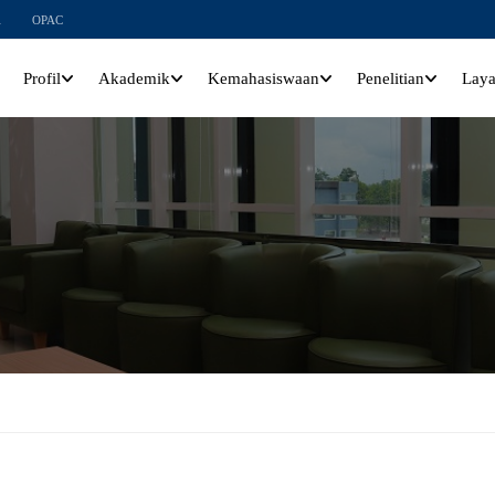
l
OPAC
Profil
Akademik
Kemahasiswaan
Penelitian
Lay