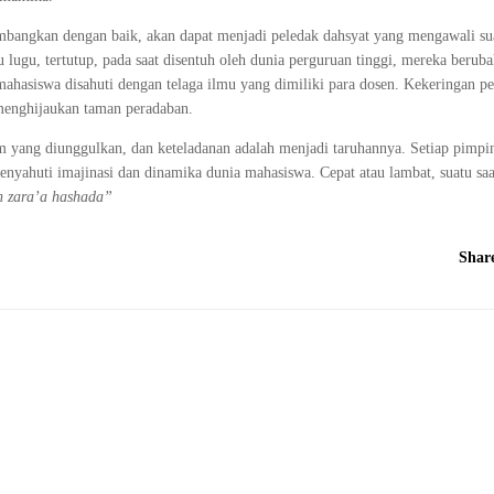
kembangkan dengan baik, akan dapat menjadi peledak dahsyat yang mengawali su
 lugu, tertutup, pada saat disentuh oleh dunia perguruan tinggi, mereka berub
hasiswa disahuti dengan telaga ilmu yang dimiliki para dosen. Kekeringan p
 menghijaukan taman peradaban.
yang diunggulkan, dan keteladanan adalah menjadi taruhannya. Setiap pimpin
enyahuti imajinasi dan dinamika dunia mahasiswa. Cepat atau lambat, suatu sa
 zara’a hashada”
Shar