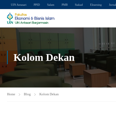
UIN Antasari
PPID
Salam
PMB
Siakad
Elearning
Jurna
Kolom Dekan
Home
Blog
Kolom Dekan