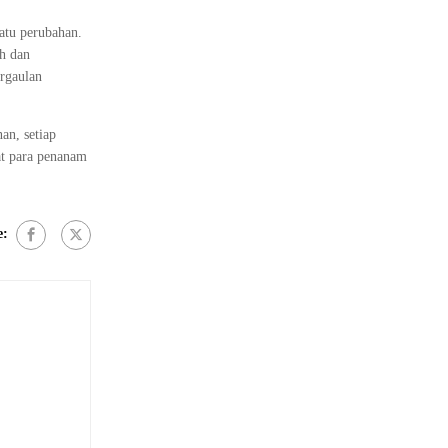
atu perubahan.
ah dan
ergaulan
an, setiap
at para penanam
e: