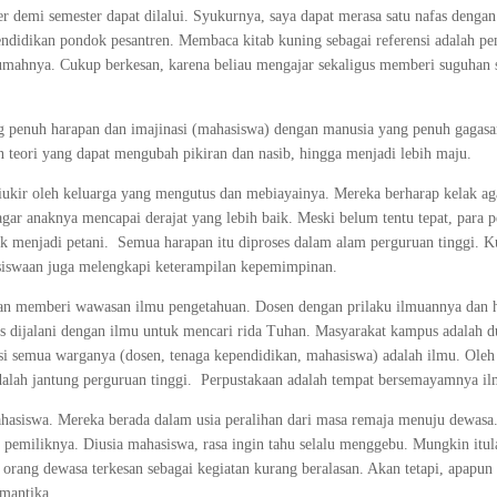
er demi semester dapat dilalui. Syukurnya, saya dapat merasa satu nafas dengan
pendidikan pondok pesantren. Membaca kitab kuning sebagai referensi adalah 
 rumahnya. Cukup berkesan, karena beliau mengajar sekaligus memberi suguhan 
ng penuh harapan dan imajinasi (mahasiswa) dengan manusia yang penuh gagasa
an teori yang dapat mengubah pikiran dan nasib, hingga menjadi lebih maju.
ukir oleh keluarga yang mengutus dan mebiayainya. Mereka berharap kelak ag
agar anaknya mencapai derajat yang lebih baik. Meski belum tentu tepat, para p
ak menjadi petani. Semua harapan itu diproses dalam alam perguruan tinggi. 
siswaan juga melengkapi keterampilan kepemimpinan.
dan memberi wawasan ilmu pengetahuan. Dosen dengan prilaku ilmuannya dan 
 dijalani dengan ilmu untuk mencari rida Tuhan. Masyarakat kampus adalah d
si semua warganya (dosen, tenaga kependidikan, mahasiswa) adalah ilmu. Oleh 
dalah jantung perguruan tinggi. Perpustakaan adalah tempat bersemayamnya i
ahasiswa. Mereka berada dalam usia peralihan dari masa remaja menuju dewasa.
pemiliknya. Diusia mahasiswa, rasa ingin tahu selalu menggebu. Mungkin itul
orang dewasa terkesan sebagai kegiatan kurang beralasan. Akan tetapi, apapun 
mantika.