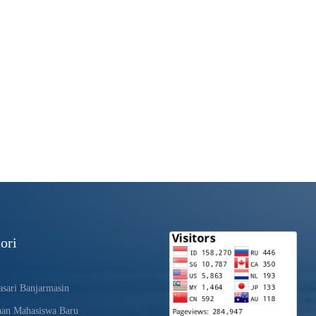
ori
sari Banjarmasin
aan Mahasiswa Baru