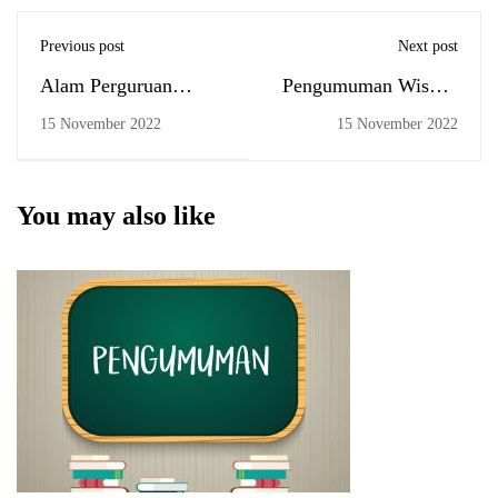
Previous post
Next post
Alam Perguruan
Pengumuman Wisuda
Tinggi
UIN Antasari (23
15 November 2022
15 November 2022
November 2022)
You may also like