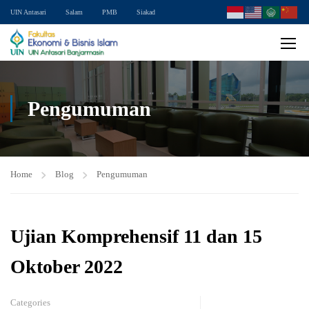
UIN Antasari
Salam
PMB
Siakad
Pengumuman
Home
Blog
Pengumuman
Ujian Komprehensif 11 dan 15
Oktober 2022
Categories