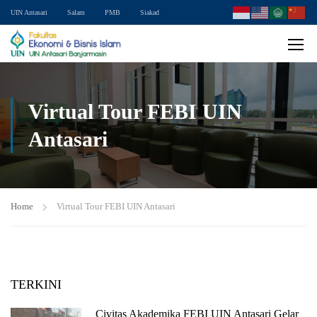
UIN Antasari
Salam
PMB
Siakad
Virtual Tour FEBI UIN
Antasari
Home
Virtual Tour FEBI UIN Antasari
TERKINI
Civitas Akademika FEBI UIN Antasari Gelar