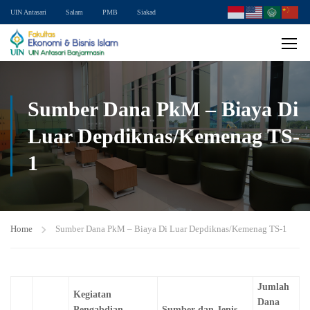
UIN Antasari
Salam
PMB
Siakad
Sumber Dana PkM – Biaya Di
Luar Depdiknas/Kemenag TS-
1
Home
Sumber Dana PkM – Biaya Di Luar Depdiknas/Kemenag TS-1
Jumlah
Kegiatan
Dana
Pengabdian
Sumber dan Jenis