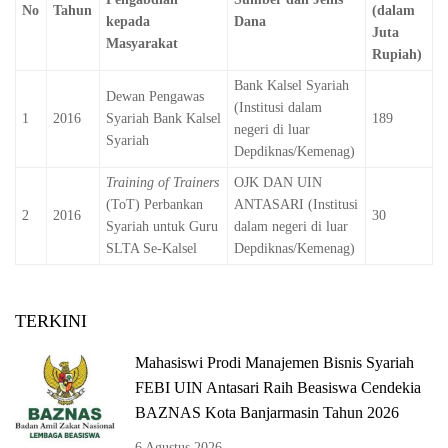
No
Tahun
(dalam
kepada
Dana
Juta
Masyarakat
Rupiah)
Bank Kalsel Syariah
Dewan Pengawas
(Institusi dalam
1
2016
Syariah Bank Kalsel
189
negeri di luar
Syariah
Depdiknas/Kemenag)
Training of Trainers
OJK DAN UIN
(ToT) Perbankan
ANTASARI (Institusi
2
2016
30
Syariah untuk Guru
dalam negeri di luar
SLTA Se-Kalsel
Depdiknas/Kemenag)
TERKINI
Mahasiswi Prodi Manajemen Bisnis Syariah
FEBI UIN Antasari Raih Beasiswa Cendekia
BAZNAS Kota Banjarmasin Tahun 2026
6 Agustus 2026