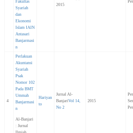
Fakultas
Pen
2015
Syariah
dan
Ekonomi
Islam IAIN
Antasari
Banjarmasi
n
Perlakuan
Akuntansi
Syariah
Psak
Nomor 102
Pada BMT
Jurnal Al-
Pe
Ummah
Hariyan
4
Banjari
Vol 14,
2015
Sen
Banjarmasi
to
No 2
Pen
n
Al-Banjari
: Jurnal
Ilmiah