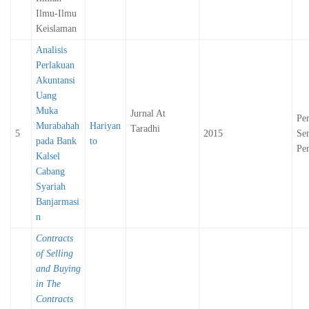
Ilmu-Ilmu
Keislaman
Analisis
Perlakuan
Akuntansi
Uang
Muka
Jurnal At
Pe
Murabahah
Hariyan
Taradhi
5
2015
Sen
pada Bank
to
Pen
Kalsel
Cabang
Syariah
Banjarmasi
n
Contracts
of Selling
and Buying
in The
Contracts