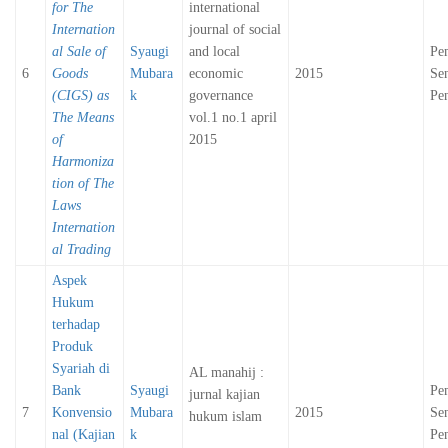
for The
international
Internation
journal of social
al Sale of
Syaugi
and local
Pe
6
Goods
Mubara
economic
2015
Sen
(CIGS) as
k
governance
Pen
The Means
vol.1 no.1 april
of
2015
Harmoniza
tion of The
Laws
Internation
al Trading
Aspek
Hukum
terhadap
Produk
Syariah di
AL manahij :
Bank
Syaugi
Pe
jurnal kajian
7
Konvensio
Mubara
2015
Sen
hukum islam
nal (Kajian
k
Pen