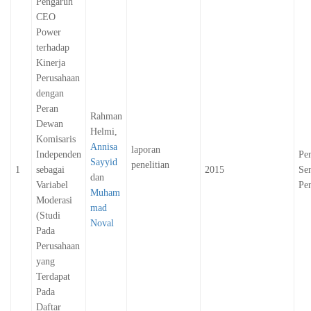
Pengaruh
CEO
Power
terhadap
Kinerja
Perusahaan
dengan
Peran
Rahman
Dewan
Helmi,
Komisaris
Annisa
laporan
Independen
Pe
Sayyid
penelitian
1
sebagai
2015
Sen
dan
Variabel
Pen
Muham
Moderasi
mad
(Studi
Noval
Pada
Perusahaan
yang
Terdapat
Pada
Daftar