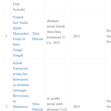
Efek
Syariah)
Praktek
albanjari :
Jual Sanda
jurnal ilmiah
dalam
Pe
ilmu-ilmu
Masyarakat
Yulia
2
2015
Sen
keislaman 11
Petani di
Hafizah
Pen
(1), 2015
Hulu
Sungai
Tengah
Kuliah
Enterprene
urship dan
Relevansin
ya terhadap
Semangat
Berwirausa
at taradhi :
ha
Pe
Yulia
jurnal studi
3
Mahasiswa
2015
Sen
Hafizah
ekonomi 5 (2)