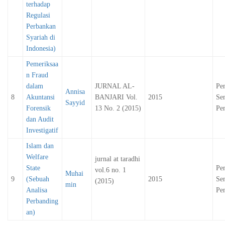
terhadap
Regulasi
Perbankan
Syariah di
Indonesia)
Pemeriksaa
n Fraud
dalam
JURNAL AL-
Pe
Annisa
8
Akuntansi
BANJARI Vol.
2015
Sen
Sayyid
Forensik
13 No. 2 (2015)
Pen
dan Audit
Investigatif
Islam dan
Welfare
jurnal at taradhi
State
Pe
vol.6 no. 1
Muhai
9
(Sebuah
2015
Sen
(2015)
min
Analisa
Pen
Perbanding
an)