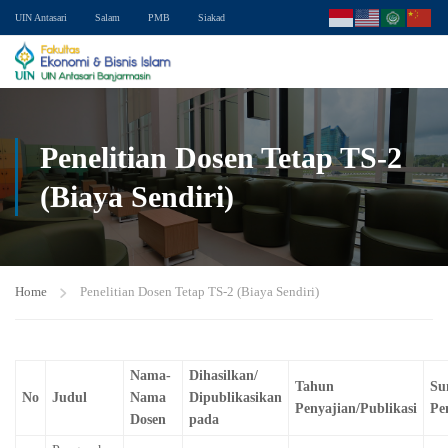
UIN Antasari
Salam
PMB
Siakad
Penelitian Dosen Tetap TS-2
(Biaya Sendiri)
Home
Penelitian Dosen Tetap TS-2 (Biaya Sendiri)
Nama-
Dihasilkan/
Tahun
Su
No
Judul
Nama
Dipublikasikan
Penyajian/Publikasi
Pe
Dosen
pada