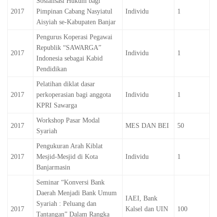
Sosialisasi Hukum bagi
2017
Pimpinan Cabang Nasyiatul
Individu
1
Aisyiah se-Kabupaten Banjar
Pengurus Koperasi Pegawai
Republik “SAWARGA”
2017
Individu
1
Indonesia sebagai Kabid
Pendidikan
Pelatihan diklat dasar
2017
perkoperasian bagi anggota
Individu
1
KPRI Sawarga
Workshop Pasar Modal
2017
MES DAN BEI
50
Syariah
Pengukuran Arah Kiblat
2017
Mesjid-Mesjid di Kota
Individu
1
Banjarmasin
Seminar “Konversi Bank
Daerah Menjadi Bank Umum
IAEI, Bank
Syariah : Peluang dan
2017
Kalsel dan UIN
100
Tantangan” Dalam Rangka