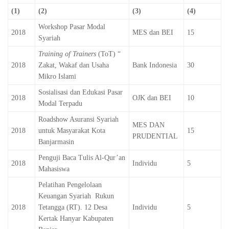
(1)
(2)
(3)
(4)
Workshop Pasar Modal
2018
MES dan BEI
15
Syariah
Training of Trainers
(ToT) “
2018
Zakat, Wakaf dan Usaha
Bank Indonesia
30
Mikro Islami
Sosialisasi dan Edukasi Pasar
2018
OJK dan BEI
10
Modal Terpadu
Roadshow Asuransi Syariah
MES DAN
2018
untuk Masyarakat Kota
15
PRUDENTIAL
Banjarmasin
Penguji Baca Tulis Al-Qur’an
2018
Individu
5
Mahasiswa
Pelatihan Pengelolaan
Keuangan Syariah Rukun
2018
Tetangga (RT). 12 Desa
Individu
5
Kertak Hanyar Kabupaten