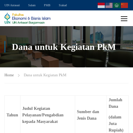
UIN Antasari
Salam
PMB
Siakad
Dana untuk Kegiatan PkM
Home
Dana untuk Kegiatan PkM
Jumlah
Dana
Judul Kegiatan
Sumber dan
Tahun
Pelayanan/Pengabdian
(dalam
Jenis Dana
kepada Masyarakat
Juta
Rupiah)