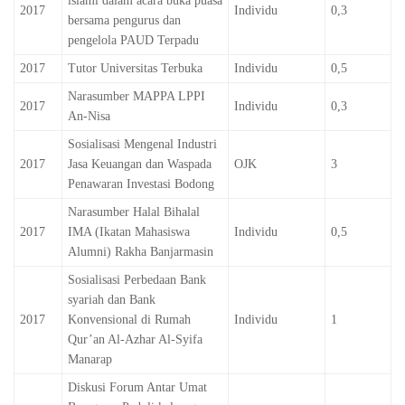
islami dalam acara buka puasa
2017
Individu
0,3
bersama pengurus dan
pengelola PAUD Terpadu
2017
Tutor Universitas Terbuka
Individu
0,5
Narasumber MAPPA LPPI
2017
Individu
0,3
An-Nisa
Sosialisasi Mengenal Industri
2017
Jasa Keuangan dan Waspada
OJK
3
Penawaran Investasi Bodong
Narasumber Halal Bihalal
2017
IMA (Ikatan Mahasiswa
Individu
0,5
Alumni) Rakha Banjarmasin
Sosialisasi Perbedaan Bank
syariah dan Bank
2017
Konvensional di Rumah
Individu
1
Qur’an Al-Azhar Al-Syifa
Manarap
Diskusi Forum Antar Umat