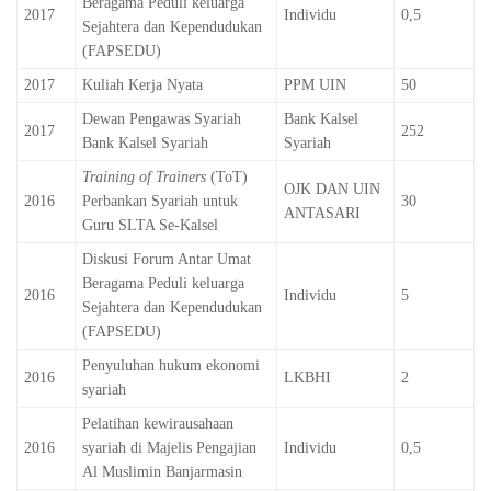
Beragama Peduli keluarga
2017
Individu
0,5
Sejahtera dan Kependudukan
(FAPSEDU)
2017
Kuliah Kerja Nyata
PPM UIN
50
Dewan Pengawas Syariah
Bank Kalsel
2017
252
Bank Kalsel Syariah
Syariah
Training of Trainers
(ToT)
OJK DAN UIN
2016
Perbankan Syariah untuk
30
ANTASARI
Guru SLTA Se-Kalsel
Diskusi Forum Antar Umat
Beragama Peduli keluarga
2016
Individu
5
Sejahtera dan Kependudukan
(FAPSEDU)
Penyuluhan hukum ekonomi
2016
LKBHI
2
syariah
Pelatihan kewirausahaan
2016
syariah di Majelis Pengajian
Individu
0,5
Al Muslimin Banjarmasin