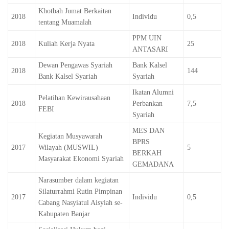
Khotbah Jumat Berkaitan
2018
Individu
0,5
tentang Muamalah
PPM UIN
2018
Kuliah Kerja Nyata
25
ANTASARI
Dewan Pengawas Syariah
Bank Kalsel
2018
144
Bank Kalsel Syariah
Syariah
Ikatan Alumni
Pelatihan Kewirausahaan
2018
Perbankan
7,5
FEBI
Syariah
MES DAN
Kegiatan Musyawarah
BPRS
2017
Wilayah (MUSWIL)
5
BERKAH
Masyarakat Ekonomi Syariah
GEMADANA
Narasumber dalam kegiatan
Silaturrahmi Rutin Pimpinan
2017
Individu
0,5
Cabang Nasyiatul Aisyiah se-
Kabupaten Banjar