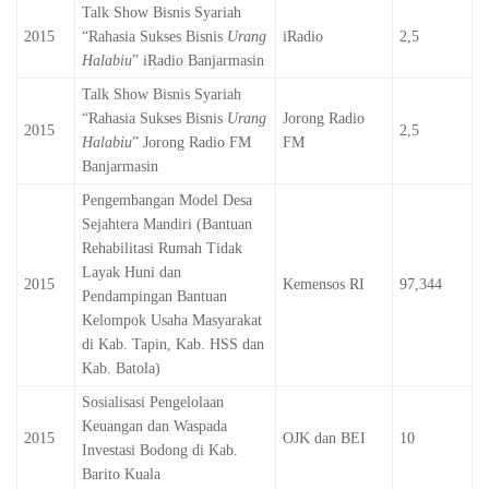
Talk Show Bisnis Syariah
2015
“Rahasia Sukses Bisnis
Urang
iRadio
2,5
Halabiu
” iRadio Banjarmasin
Talk Show Bisnis Syariah
“Rahasia Sukses Bisnis
Urang
Jorong Radio
2015
2,5
Halabiu
” Jorong Radio FM
FM
Banjarmasin
Pengembangan Model Desa
Sejahtera Mandiri (Bantuan
Rehabilitasi Rumah Tidak
Layak Huni dan
2015
Kemensos RI
97,344
Pendampingan Bantuan
Kelompok Usaha Masyarakat
di Kab. Tapin, Kab. HSS dan
Kab. Batola)
Sosialisasi Pengelolaan
Keuangan dan Waspada
2015
OJK dan BEI
10
Investasi Bodong di Kab.
Barito Kuala