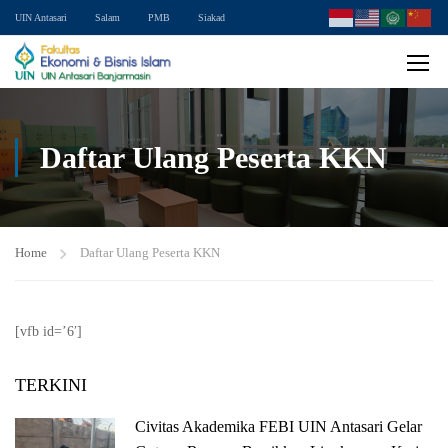
UIN Antasari
Salam
PMB
Siakad
Daftar Ulang Peserta KKN
Home
Daftar Ulang Peserta KKN
[vfb id=’6′]
TERKINI
Civitas Akademika FEBI UIN Antasari Gelar