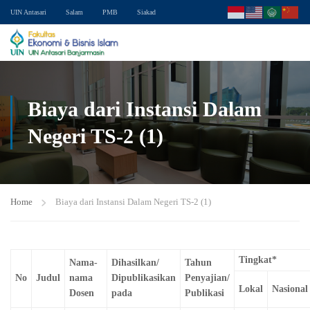
UIN Antasari
Salam
PMB
Siakad
Biaya dari Instansi Dalam
Negeri TS-2 (1)
Home
Biaya dari Instansi Dalam Negeri TS-2 (1)
Tingkat*
Nama-
Dihasilkan/
Tahun
No
Judul
nama
Dipublikasikan
Penyajian/
Lokal
Nasional
Dosen
pada
Publikasi