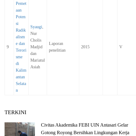
Pemet
aan
Poten
si
Syaugi
,
Radik
Nur
alism
Cholis
e dan
Laporan
9
Madjid
2015
V
Terori
penelitian
dan
sme
Mariatul
di
Asiah
Kalim
antan
Selata
n
TERKINI
Civitas Akademika FEBI UIN Antasari Gelar
Gotong Royong Bersihkan Lingkungan Kerja