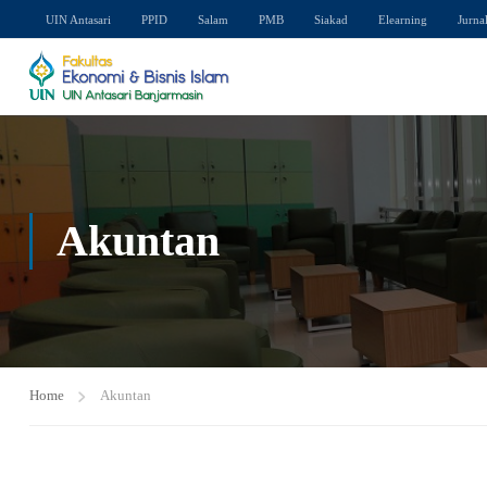
UIN Antasari
PPID
Salam
PMB
Siakad
Elearning
Jurna
Akuntan
Home
Akuntan