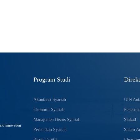
Program Studi
Direkt
Akuntansi Syariah
UIN Anta
Ekonomi Syariah
Penerim
Manajemen Bisnis Syariah
Siakad
and innovation
Perbankan Syariah
Salam An
Bisnis Digital
Elearnin