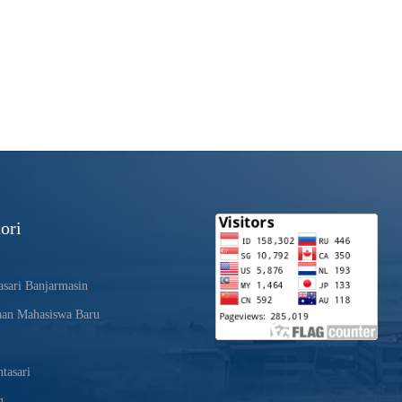
ori
sari Banjarmasin
aan Mahasiswa Baru
tasari
g