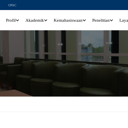
l
OPAC
Profil
Akademik
Kemahasiswaan
Penelitian
Lay