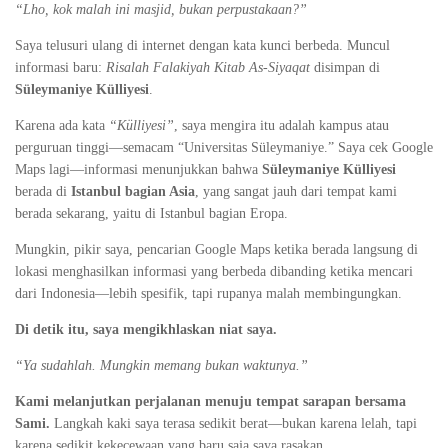
“Lho, kok malah ini masjid, bukan perpustakaan?”
Saya telusuri ulang di internet dengan kata kunci berbeda. Muncul
informasi baru:
Risalah Falakiyah Kitab As-Siyaqat
disimpan di
Süleymaniye Külliyesi
.
Karena ada kata
“Külliyesi”
, saya mengira itu adalah kampus atau
perguruan tinggi—semacam “Universitas Süleymaniye.” Saya cek Google
Maps lagi—informasi menunjukkan bahwa
Süleymaniye Külliyesi
berada di
Istanbul bagian Asia
, yang sangat jauh dari tempat kami
berada sekarang, yaitu di Istanbul bagian Eropa.
Mungkin, pikir saya, pencarian Google Maps ketika berada langsung di
lokasi menghasilkan informasi yang berbeda dibanding ketika mencari
dari Indonesia—lebih spesifik, tapi rupanya malah membingungkan.
Di detik itu, saya mengikhlaskan niat saya.
“Ya sudahlah. Mungkin memang bukan waktunya.”
Kami melanjutkan perjalanan menuju tempat sarapan bersama
Sami.
Langkah kaki saya terasa sedikit berat—bukan karena lelah, tapi
karena sedikit kekecewaan yang baru saja saya rasakan.