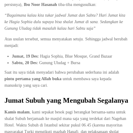
persisnya),
Ibu Noor Hasanah
tiba-tiba mengusulkan:
“Bagaimana kalau kita tukar jadwal Jumat dan Sabtu? Hari Jumat kita
ke Hagia Sophia dulu supaya bisa shalat Jumat di sana. Sedangkan ke
Gunung Uludag tidak masalah kalau hari Sabtu saja”
Atas usulan tersebut, semua menyatakan setuju. Sehingga jadwal berubah
menjadi:
Jumat, 19 Des:
Hagia Sophia, Blue Mosque, Grand Bazaar
Sabtu, 20 Des:
Gunung Uludag + Bursa
Saat itu saya tidak menyadari bahwa perubahan sederhana ini adalah
pintu pertama yang Allah buka
untuk membawa saya kepada
manuskrip yang saya cari.
Jumat Subuh yang Mengubah Segalanya
Kamis malam
, kami sepakat besok pagi berangkat bersama-sama untuk
shalat Subuh berjamaah ke masjid mana saja yang terdekat dari Nagehan
Hotel. Waktu Subuh di Istanbul sekitar pukul 06.45 (karena mayoritas
masyarakat Turki mengikuti mazhab Hanafi, dan pelaksanaan sholat