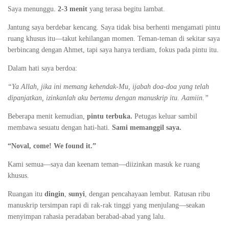
Saya menunggu.
2-3 menit
yang terasa begitu lambat.
Jantung saya berdebar kencang. Saya tidak bisa berhenti mengamati pintu
ruang khusus itu—takut kehilangan momen. Teman-teman di sekitar saya
berbincang dengan Ahmet, tapi saya hanya terdiam, fokus pada pintu itu.
Dalam hati saya berdoa:
“Ya Allah, jika ini memang kehendak-Mu, ijabah doa-doa yang telah
dipanjatkan, izinkanlah aku bertemu dengan manuskrip itu. Aamiin.”
Beberapa menit kemudian,
pintu terbuka.
Petugas keluar sambil
membawa sesuatu dengan hati-hati.
Sami memanggil saya.
“Noval, come! We found it.”
Kami semua—saya dan keenam teman—diizinkan masuk ke ruang
khusus.
Ruangan itu
dingin
,
sunyi
, dengan pencahayaan lembut. Ratusan ribu
manuskrip tersimpan rapi di rak-rak tinggi yang menjulang—seakan
menyimpan rahasia peradaban berabad-abad yang lalu.