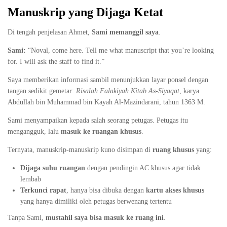
Manuskrip yang Dijaga Ketat
Di tengah penjelasan Ahmet,
Sami memanggil saya
.
Sami:
“Noval, come here. Tell me what manuscript that you’re looking
for. I will ask the staff to find it.”
Saya memberikan informasi sambil menunjukkan layar ponsel dengan
tangan sedikit gemetar:
Risalah Falakiyah Kitab As-Siyaqat
, karya
Abdullah bin Muhammad bin Kayah Al-Mazindarani, tahun 1363 M.
Sami menyampaikan kepada salah seorang petugas. Petugas itu
mengangguk, lalu
masuk ke ruangan khusus
.
Ternyata, manuskrip-manuskrip kuno disimpan di
ruang khusus
yang:
Dijaga suhu ruangan
dengan pendingin AC khusus agar tidak
lembab
Terkunci rapat
, hanya bisa dibuka dengan
kartu akses khusus
yang hanya dimiliki oleh petugas berwenang tertentu
Tanpa Sami,
mustahil saya bisa masuk ke ruang ini
.