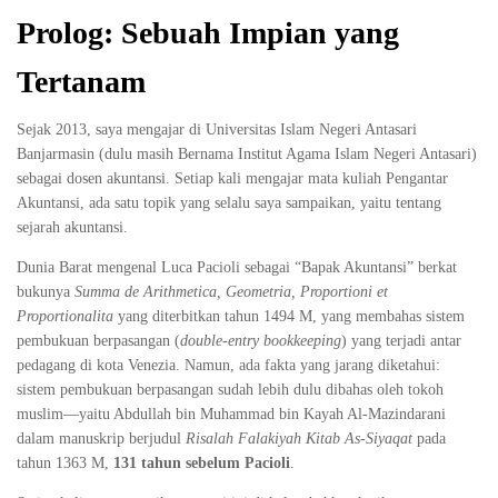
Prolog: Sebuah Impian yang
Tertanam
Sejak 2013, saya mengajar di Universitas Islam Negeri Antasari
Banjarmasin (dulu masih Bernama Institut Agama Islam Negeri Antasari)
sebagai dosen akuntansi. Setiap kali mengajar mata kuliah Pengantar
Akuntansi, ada satu topik yang selalu saya sampaikan, yaitu tentang
sejarah akuntansi.
Dunia Barat mengenal Luca Pacioli sebagai “Bapak Akuntansi” berkat
bukunya
Summa de Arithmetica, Geometria, Proportioni et
Proportionalita
yang diterbitkan tahun 1494 M, yang membahas sistem
pembukuan berpasangan (
double-entry bookkeeping
) yang terjadi antar
pedagang di kota Venezia. Namun, ada fakta yang jarang diketahui:
sistem pembukuan berpasangan sudah lebih dulu dibahas oleh tokoh
muslim—yaitu Abdullah bin Muhammad bin Kayah Al-Mazindarani
dalam manuskrip berjudul
Risalah Falakiyah Kitab As-Siyaqat
pada
tahun 1363 M,
131 tahun sebelum Pacioli
.