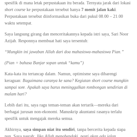
spesifik di mana letak perpustakaan itu berada. Ternyata jarak dari lokasi
short course
ke perpustakaan tersebut hanya
7 menit jalan kaki
.
Perpustakaan tersebut diinformasikan buka dari pukul 08.00 – 21.00
waktu setempat.
Saya langsung girang dan menceritakannya kepada istri saya, Sari Noor
Azijah. Responnya membuat hati saya tersentuh:
“Mungkin ini jawaban Allah dari doa mahasiswa-mahasiswa Pian.”
(Pian = bahasa Banjar sopan untuk “kamu”)
Kata-kata itu tertancap dalam. Namun, optimisme saya dibarengi
keraguan:
Bagaimana caranya ke sana? Kegiatan short course mungkin
sampai sore. Apakah saya harus meninggalkan rombongan sendirian di
malam hari?
Lebih dari itu, saya ragu teman-teman akan tertarik—mereka dari
berbagai jurusan non-ekonomi. Manuskrip akuntansi rasanya terlalu
spesifik untuk mengajak mereka semua.
Akhirnya,
saya simpan niat itu sendiri
, tanpa bercerita kepada siapa
pun. Saya pasrah:
Jika Allah menghendaki, pasti akan ada jalan.