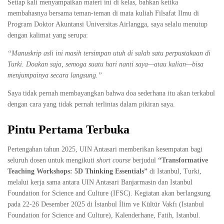
Setiap kali menyampaikan materi ini di kelas, bahkan ketika
membahasnya bersama teman-teman di mata kuliah Filsafat Ilmu di
Program Doktor Akuntansi Universitas Airlangga, saya selalu menutup
dengan kalimat yang serupa:
“Manuskrip asli ini masih tersimpan utuh di salah satu perpustakaan di
Turki. Doakan saja, semoga suatu hari nanti saya—atau kalian—bisa
menjumpainya secara langsung.”
Saya tidak pernah membayangkan bahwa doa sederhana itu akan terkabul
dengan cara yang tidak pernah terlintas dalam pikiran saya.
Pintu Pertama Terbuka
Pertengahan tahun 2025, UIN Antasari memberikan kesempatan bagi
seluruh dosen untuk mengikuti
short course
berjudul
“Transformative
Teaching Workshops: 5D Thinking Essentials”
di Istanbul, Turki,
melalui kerja sama antara UIN Antasari Banjarmasin dan Istanbul
Foundation for Science and Culture (IFSC). Kegiatan akan berlangsung
pada 22-26 Desember 2025 di İstanbul İlim ve Kültür Vakfı (Istanbul
Foundation for Science and Culture), Kalenderhane, Fatih, Istanbul.