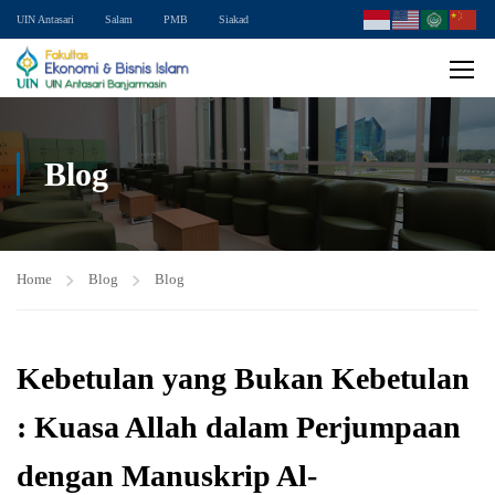
UIN Antasari
Salam
PMB
Siakad
Blog
Home
Blog
Blog
Kebetulan yang Bukan Kebetulan
: Kuasa Allah dalam Perjumpaan
dengan Manuskrip Al-