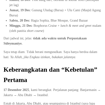
jet lag)
Jumat, 19 Des:
Gunung Uludag (Bursa) + Ulu Cami (Masjid Agung
Bursa)
Sabtu, 20 Des:
Hagia Sophia, Blue Mosque, Grand Bazaar
Minggu, 21 Des:
Bosphorus Cruise +
lunch & meet and greet
malam
(oleh panitia
short course
)
Dari jadwal ini, jelas:
tidak ada waktu untuk Perpustakaan
Süleymaniye.
Saya tetap diam. Tidak berani mengusulkan. Saya hanya berdoa dalam
hati:
Ya Allah, jika Engkau izinkan, bukakan jalannya.
Keberangkat
an dan “Kebetulan”
Pertama
17 Desember 2025
, kami berangkat. Perjalanan panjang: Banjarmasin →
Jakarta → Abu Dhabi → Istanbul.
Entah di Jakarta, Abu Dhabi, atau sesampainya di Istanbul (saya lupa