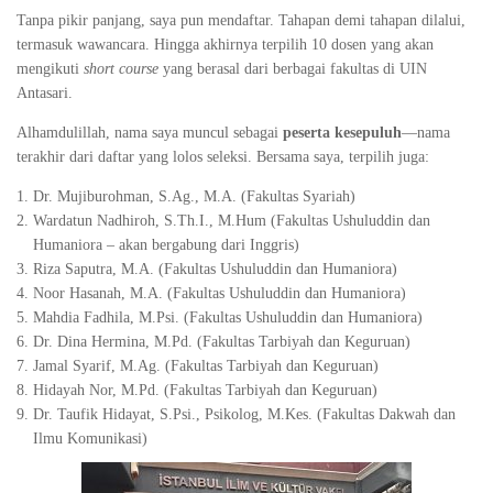
Tanpa pikir panjang, saya pun mendaftar. Tahapan demi tahapan dilalui,
termasuk wawancara. Hingga akhirnya terpilih 10 dosen yang akan
mengikuti
short course
yang berasal dari berbagai fakultas di UIN
Antasari.
Alhamdulillah, nama saya muncul sebagai
peserta kesepuluh
—nama
terakhir dari daftar yang lolos seleksi. Bersama saya, terpilih juga:
Dr. Mujiburohman, S.Ag., M.A. (Fakultas Syariah)
Wardatun Nadhiroh, S.Th.I., M.Hum (Fakultas Ushuluddin dan
Humaniora – akan bergabung dari Inggris)
Riza Saputra, M.A. (Fakultas Ushuluddin dan Humaniora)
Noor Hasanah, M.A. (Fakultas Ushuluddin dan Humaniora)
Mahdia Fadhila, M.Psi. (Fakultas Ushuluddin dan Humaniora)
Dr. Dina Hermina, M.Pd. (Fakultas Tarbiyah dan Keguruan)
Jamal Syarif, M.Ag. (Fakultas Tarbiyah dan Keguruan)
Hidayah Nor, M.Pd. (Fakultas Tarbiyah dan Keguruan)
Dr. Taufik Hidayat, S.Psi., Psikolog, M.Kes. (Fakultas Dakwah dan
Ilmu Komunikasi)