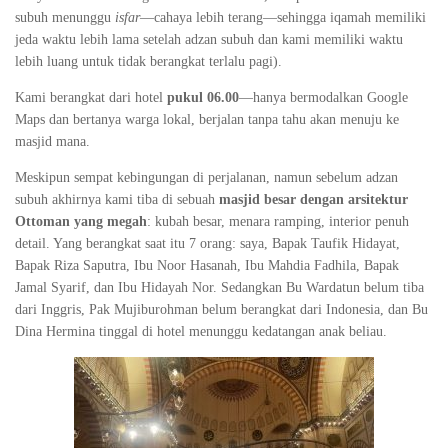
subuh menunggu
isfar
—cahaya lebih terang—sehingga iqamah memiliki
jeda waktu lebih lama setelah adzan subuh dan kami memiliki waktu
lebih luang untuk tidak berangkat terlalu pagi).
Kami berangkat dari hotel
pukul 06.00
—hanya bermodalkan Google
Maps dan bertanya warga lokal, berjalan tanpa tahu akan menuju ke
masjid mana.
Meskipun sempat kebingungan di perjalanan, namun sebelum adzan
subuh akhirnya kami tiba di sebuah
masjid besar dengan arsitektur
Ottoman yang megah
: kubah besar, menara ramping, interior penuh
detail. Yang berangkat saat itu 7 orang: saya, Bapak Taufik Hidayat,
Bapak Riza Saputra, Ibu Noor Hasanah, Ibu Mahdia Fadhila, Bapak
Jamal Syarif, dan Ibu Hidayah Nor. Sedangkan Bu Wardatun belum tiba
dari Inggris, Pak Mujiburohman belum berangkat dari Indonesia, dan Bu
Dina Hermina tinggal di hotel menunggu kedatangan anak beliau.