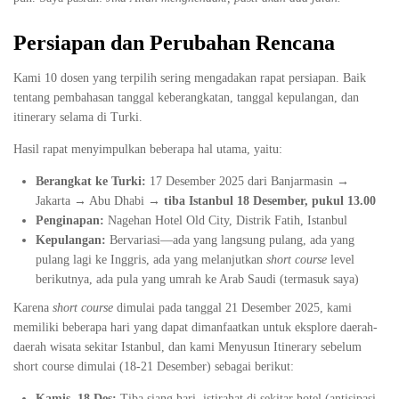
Persiapan dan Perubahan Rencana
Kami 10 dosen yang terpilih sering mengadakan rapat persiapan. Baik
tentang pembahasan tanggal keberangkatan, tanggal kepulangan, dan
itinerary selama di Turki.
Hasil rapat menyimpulkan beberapa hal utama, yaitu:
Berangkat ke Turki:
17 Desember 2025 dari Banjarmasin →
Jakarta → Abu Dhabi →
tiba Istanbul 18 Desember, pukul 13.00
Penginapan:
Nagehan Hotel Old City, Distrik Fatih, Istanbul
Kepulangan:
Bervariasi—ada yang langsung pulang, ada yang
pulang lagi ke Inggris, ada yang melanjutkan
short course
level
berikutnya, ada pula yang umrah ke Arab Saudi (termasuk saya)
Karena
short course
dimulai pada tanggal 21 Desember 2025, kami
memiliki beberapa hari yang dapat dimanfaatkan untuk eksplore daerah-
daerah wisata sekitar Istanbul, dan kami Menyusun Itinerary sebelum
short course dimulai (18-21 Desember) sebagai berikut:
Kamis, 18 Des:
Tiba siang hari, istirahat di sekitar hotel (antisipasi