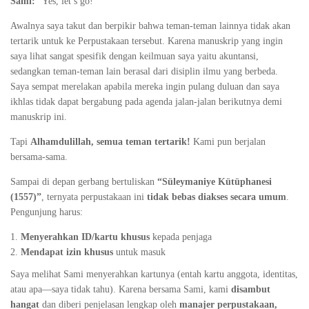
Sami:
“Yes, let’s go!”
Awalnya saya takut dan berpikir bahwa teman-teman lainnya tidak akan
tertarik untuk ke Perpustakaan tersebut. Karena manuskrip yang ingin
saya lihat sangat spesifik dengan keilmuan saya yaitu akuntansi,
sedangkan teman-teman lain berasal dari disiplin ilmu yang berbeda.
Saya sempat merelakan apabila mereka ingin pulang duluan dan saya
ikhlas tidak dapat bergabung pada agenda jalan-jalan berikutnya demi
manuskrip ini.
Tapi
Alhamdulillah, semua teman tertarik!
Kami pun berjalan
bersama-sama.
Sampai di depan gerbang bertuliskan
“Süleymaniye Kütüphanesi
(1557)”
, ternyata perpustakaan ini
tidak bebas diakses secara umum
.
Pengunjung harus:
Menyerahkan ID/kartu khusus
kepada penjaga
Mendapat izin khusus
untuk masuk
Saya melihat Sami menyerahkan kartunya (entah kartu anggota, identitas,
atau apa—saya tidak tahu). Karena bersama Sami, kami
disambut
hangat
dan diberi penjelasan lengkap oleh
manajer perpustakaan,