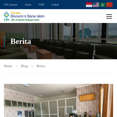
UIN Antasari
Salam
PMB
Siakad
Berita
Home
Blog
Berita