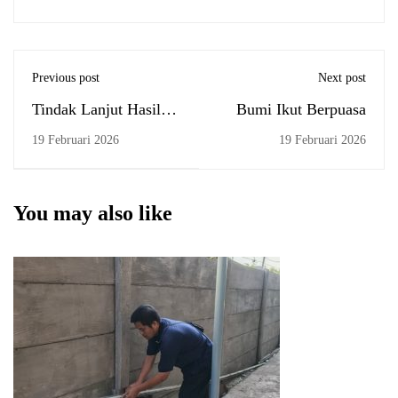
Previous post
Next post
Tindak Lanjut Hasil
Bumi Ikut Berpuasa
Raker, FEBI UIN
19 Februari 2026
19 Februari 2026
Antasari Banjarmasin
Gelar Rapat
Koordinasi Bahas
You may also like
MPPH, Monitoring
Sarpras, dan
Pemerataan Jaringan
Internet