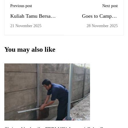
Previous post
Next post
Kuliah Tamu Bersama
Goes to Campus:
OJK Kalsel: Bahas
Direktorat Jenderal
21 November 2025
28 November 2025
Tuntas Pengawasan
Perbendaharaan Kalsel
Mikroprudential
Gelar Diseminasi
Kajian Fiskal Regional
You may also like
di FEBI UIN Antasari