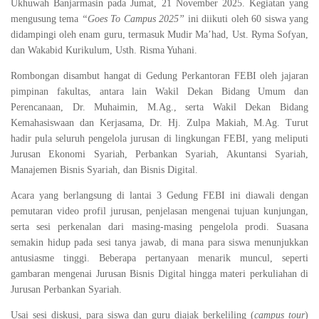
Ukhuwah Banjarmasin pada Jumat, 21 November 2025. Kegiatan yang
mengusung tema
“Goes To Campus 2025”
ini diikuti oleh 60 siswa yang
didampingi oleh enam guru, termasuk Mudir Ma’had, Ust. Ryma Sofyan,
dan Wakabid Kurikulum, Usth. Risma Yuhani.
Rombongan disambut hangat di Gedung Perkantoran FEBI oleh jajaran
pimpinan fakultas, antara lain Wakil Dekan Bidang Umum dan
Perencanaan, Dr. Muhaimin, M.Ag., serta Wakil Dekan Bidang
Kemahasiswaan dan Kerjasama, Dr. Hj. Zulpa Makiah, M.Ag. Turut
hadir pula seluruh pengelola jurusan di lingkungan FEBI, yang meliputi
Jurusan Ekonomi Syariah, Perbankan Syariah, Akuntansi Syariah,
Manajemen Bisnis Syariah, dan Bisnis Digital.
Acara yang berlangsung di lantai 3 Gedung FEBI ini diawali dengan
pemutaran video profil jurusan, penjelasan mengenai tujuan kunjungan,
serta sesi perkenalan dari masing-masing pengelola prodi. Suasana
semakin hidup pada sesi tanya jawab, di mana para siswa menunjukkan
antusiasme tinggi. Beberapa pertanyaan menarik muncul, seperti
gambaran mengenai Jurusan Bisnis Digital hingga materi perkuliahan di
Jurusan Perbankan Syariah.
Usai sesi diskusi, para siswa dan guru diajak berkeliling (
campus tour
)