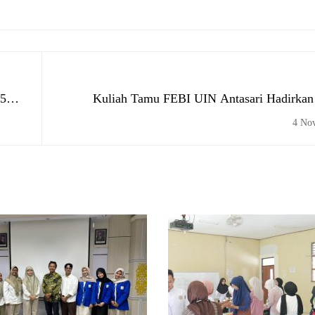
25
Kuliah Tamu FEBI UIN Antasari Hadirkan
Pengua
4 No