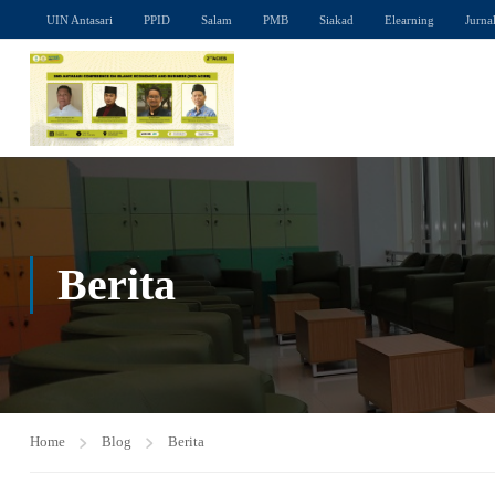
UIN Antasari
PPID
Salam
PMB
Siakad
Elearning
Jurna
Berita
Home
Blog
Berita