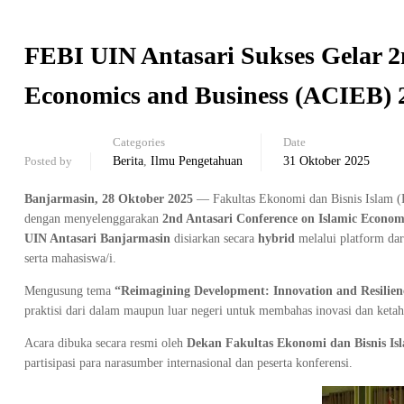
FEBI UIN Antasari Sukses Gelar 2
Economics and Business (ACIEB) 
Categories
Date
Posted by
Berita
,
Ilmu Pengetahuan
31 Oktober 2025
Banjarmasin, 28 Oktober 2025
— Fakultas Ekonomi dan Bisnis Islam (F
dengan menyelenggarakan
2nd Antasari Conference on Islamic Econom
UIN Antasari Banjarmasin
disiarkan secara
hybrid
melalui platform dar
serta mahasiswa/i.
Mengusung tema
“Reimagining Development: Innovation and Resilien
praktisi dari dalam maupun luar negeri untuk membahas inovasi dan ketah
Acara dibuka secara resmi oleh
Dekan Fakultas Ekonomi dan Bisnis Isl
partisipasi para narasumber internasional dan peserta konferensi.