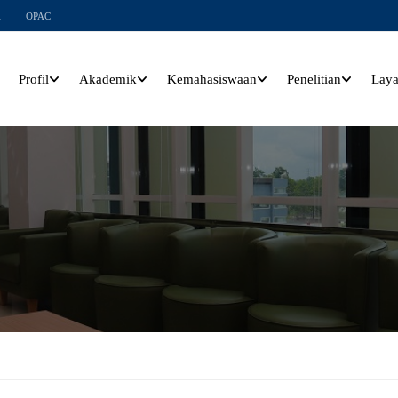
l
OPAC
Profil
Akademik
Kemahasiswaan
Penelitian
Lay