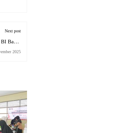
Next post
 BI Bahas
tan UMKM
vember 2025