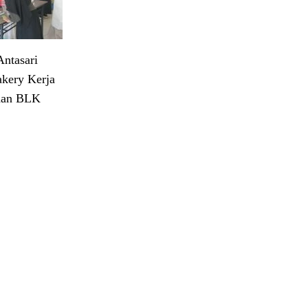
ntasari
akery Kerja
dan BLK