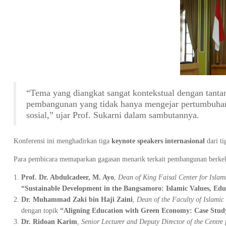
“Tema yang diangkat sangat kontekstual dengan tantan
pembangunan yang tidak hanya mengejar pertumbuhan
sosial,” ujar Prof. Sukarni dalam sambutannya.
Konferensi ini menghadirkan tiga
keynote speakers internasional
dari ti
Para pembicara memaparkan gagasan menarik terkait pembangunan berkelan
Prof. Dr. Abdulcadeer, M. Ayo
,
Dean of King Faisal Center for Islami
“Sustainable Development in the Bangsamoro: Islamic Values, Edu
Dr. Muhammad Zaki bin Haji Zaini
,
Dean of the Faculty of Islami
dengan topik
“Aligning Education with Green Economy: Case Study
Dr. Ridoan Karim
,
Senior Lecturer and Deputy Director of the Centr