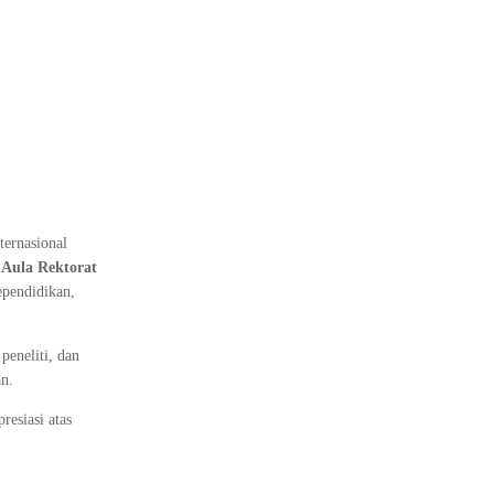
ernasional
i
Aula Rektorat
ependidikan,
peneliti, dan
an.
esiasi atas