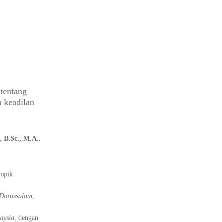
 tentang
 keadilan
, B.Sc., M.A.
.
topik
 Darussalam
,
aysia
, dengan