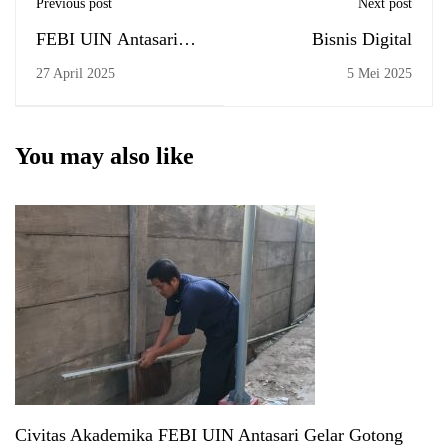
Previous post
Next post
FEBI UIN Antasari
Bisnis Digital
Gelar Yudisium,
27 April 2025
5 Mei 2025
Fadela Huaida Putri
Raih Predikat Lulusan
Terbaik
You may also like
Civitas Akademika FEBI UIN Antasari Gelar Gotong