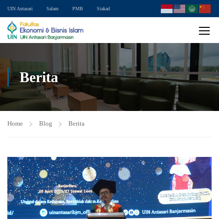
UIN Antasari
Salam
PMB
Siakad
Berita
Home
Blog
Berita