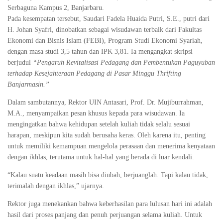
Serbaguna Kampus 2, Banjarbaru.
Pada kesempatan tersebut, Saudari Fadela Huaida Putri, S.E., putri dari
H. Johan Syafri, dinobatkan sebagai wisudawan terbaik dari Fakultas
Ekonomi dan Bisnis Islam (FEBI), Program Studi Ekonomi Syariah,
dengan masa studi 3,5 tahun dan IPK 3,81. Ia mengangkat skripsi
berjudul
“Pengaruh Revitalisasi Pedagang dan Pembentukan Paguyuban
terhadap Kesejahteraan Pedagang di Pasar Minggu Thrifting
Banjarmasin.”
Dalam sambutannya, Rektor UIN Antasari, Prof. Dr. Mujiburrahman,
M.A., menyampaikan pesan khusus kepada para wisudawan. Ia
mengingatkan bahwa kehidupan setelah kuliah tidak selalu sesuai
harapan, meskipun kita sudah berusaha keras. Oleh karena itu, penting
untuk memiliki kemampuan mengelola perasaan dan menerima kenyataan
dengan ikhlas, terutama untuk hal-hal yang berada di luar kendali.
“Kalau suatu keadaan masih bisa diubah, berjuanglah. Tapi kalau tidak,
terimalah dengan ikhlas,” ujarnya.
Rektor juga menekankan bahwa keberhasilan para lulusan hari ini adalah
hasil dari proses panjang dan penuh perjuangan selama kuliah. Untuk