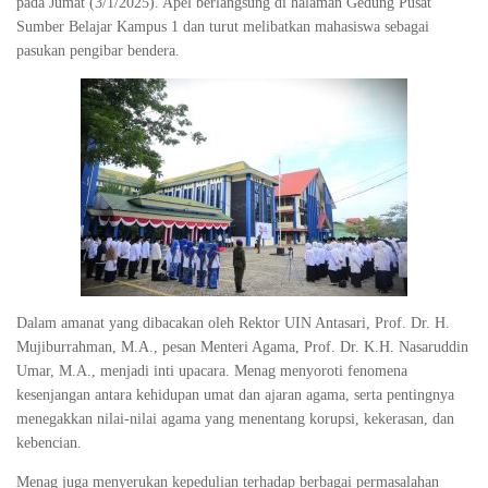
pada Jumat (3/1/2025). Apel berlangsung di halaman Gedung Pusat
Sumber Belajar Kampus 1 dan turut melibatkan mahasiswa sebagai
pasukan pengibar bendera.
Dalam amanat yang dibacakan oleh Rektor UIN Antasari, Prof. Dr. H.
Mujiburrahman, M.A., pesan Menteri Agama, Prof. Dr. K.H. Nasaruddin
Umar, M.A., menjadi inti upacara. Menag menyoroti fenomena
kesenjangan antara kehidupan umat dan ajaran agama, serta pentingnya
menegakkan nilai-nilai agama yang menentang korupsi, kekerasan, dan
kebencian.
Menag juga menyerukan kepedulian terhadap berbagai permasalahan