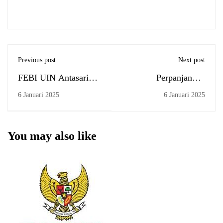
Previous post
Next post
FEBI UIN Antasari
Perpanjangan
Resmi Buka Prodi S-1
Pendaftaran Sidang
6 Januari 2025
6 Januari 2025
Bisnis Digital, Siap
Skripsi, 06-15 Januari
Jawab Tantangan
2025
Zaman
You may also like