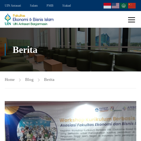
UIN Antasari
Salam
PMB
Siakad
Berita
Home
Blog
Berita