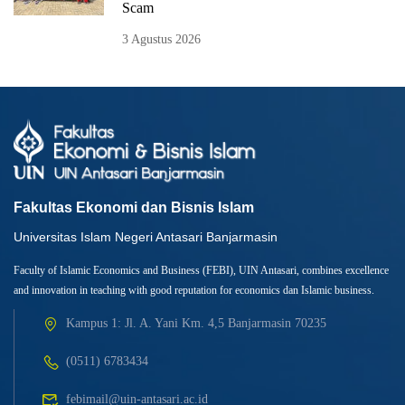
Scam
3 Agustus 2026
Fakultas Ekonomi dan Bisnis Islam
Universitas Islam Negeri Antasari Banjarmasin
Faculty of Islamic Economics and Business (FEBI), UIN Antasari, combines excellence
and innovation in teaching with good reputation for economics dan Islamic business.
Kampus 1: Jl. A. Yani Km. 4,5 Banjarmasin 70235
(0511) 6783434
febimail@uin-antasari.ac.id