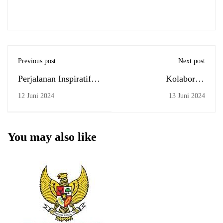
Previous post
Next post
Perjalanan Inspiratif
Kolaborasi
Rimayanti: Dosen
Internasional: Dosen
12 Juni 2024
13 Juni 2024
FEBI UIN Antasari
FEBI UIN Antasari
Peraih Beasiswa S3
Silaturahmi dengan
LPDP di Australia
Alumni di Malaysia
You may also like