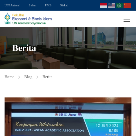
UIN Antasari
Salam
PMB
Siakad
Berita
Home
Blog
Berita