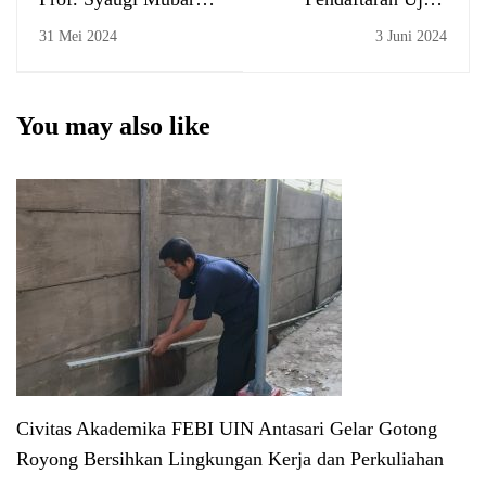
Seff, Guru Besar FEBI
Komprehensif, Juni
31 Mei 2024
3 Juni 2024
UIN Antasari, Menjadi
2024
Narasumber Utama
dalam Diskusi
You may also like
Ketahanan Nasional
Civitas Akademika FEBI UIN Antasari Gelar Gotong
Royong Bersihkan Lingkungan Kerja dan Perkuliahan