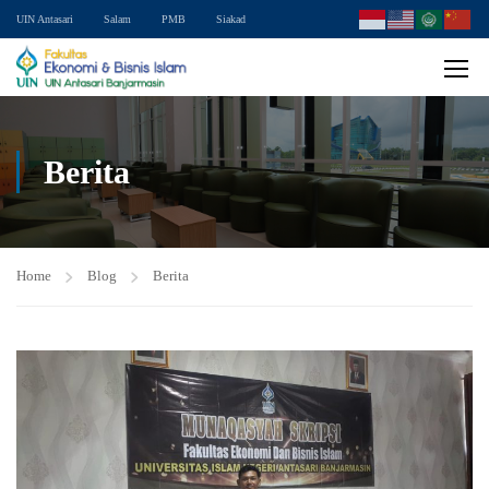
UIN Antasari
Salam
PMB
Siakad
Berita
Home
Blog
Berita