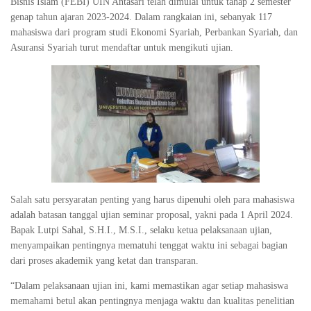
Bisnis Islam (FEBI) UIN Antasari telah dimulai untuk tahap 2 semester
genap tahun ajaran 2023-2024. Dalam rangkaian ini, sebanyak 117
mahasiswa dari program studi Ekonomi Syariah, Perbankan Syariah, dan
Asuransi Syariah turut mendaftar untuk mengikuti ujian.
Salah satu persyaratan penting yang harus dipenuhi oleh para mahasiswa
adalah batasan tanggal ujian seminar proposal, yakni pada 1 April 2024.
Bapak Lutpi Sahal, S.H.I., M.S.I., selaku ketua pelaksanaan ujian,
menyampaikan pentingnya mematuhi tenggat waktu ini sebagai bagian
dari proses akademik yang ketat dan transparan.
“Dalam pelaksanaan ujian ini, kami memastikan agar setiap mahasiswa
memahami betul akan pentingnya menjaga waktu dan kualitas penelitian