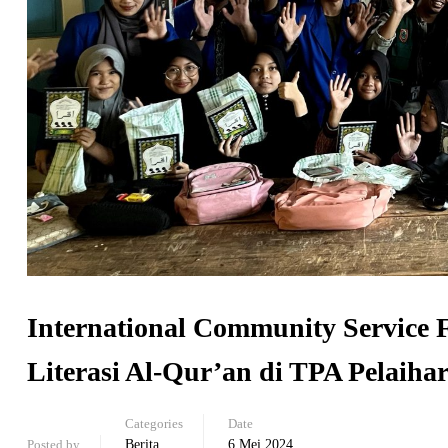
International Community Service 
Literasi Al-Qur’an di TPA Pelaihar
Categories
Date
Posted by
Berita
6 Mei 2024