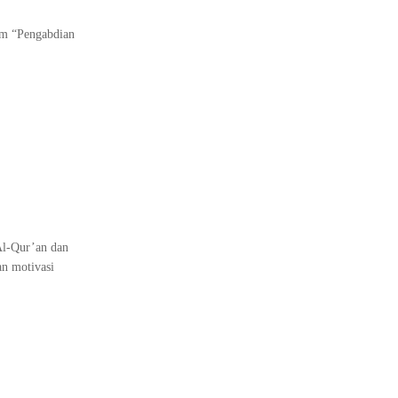
am “Pengabdian
Al-Qur’an dan
n motivasi