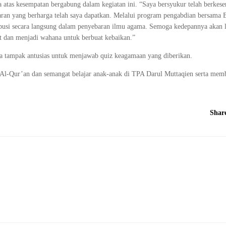
atas kesempatan bergabung dalam kegiatan ini. “Saya bersyukur telah berkes
aran yang berharga telah saya dapatkan. Melalui program pengabdian bersama B
ibusi secara langsung dalam penyebaran ilmu agama. Semoga kedepannya akan 
t dan menjadi wahana untuk berbuat kebaikan.”
eka tampak antusias untuk menjawab quiz keagamaan yang diberikan.
i Al-Qur’an dan semangat belajar anak-anak di TPA Darul Muttaqien serta mem
Shar