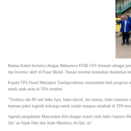
Baznas Kalsel bermitra dengan Mahasiswa FEBI UIN Antasari sebagai pe
dan Investor aktif di Pasar Modal. Donasi tersebut kemudian disalurkan ke
Kepala TPA Darul Muttaqien Taufiqurrahman menyambut baik program ter
untuk anak-anak di TPA tersebut.
“Totalnya ada 80 unit buku Iqra, buku tajwid, Juz Amma, buku tuntunan sho
bantuan paket logistik keluarga untuk ustadz maupun ustadzah di TPA ters
Agenda pengabdian Masyarakat diisi dengan materi oleh Indra Saputra M
Qur’an Sejak Dini dan Adab Membaca Al-Qur’an”.