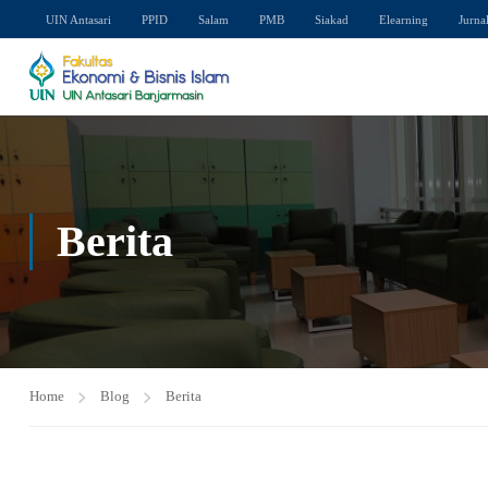
UIN Antasari
PPID
Salam
PMB
Siakad
Elearning
Jurna
Berita
Home
Blog
Berita