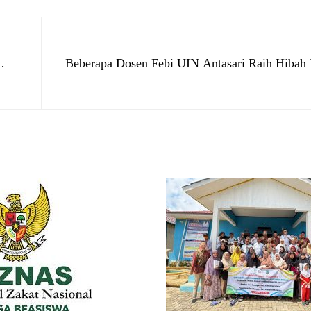
Beberapa Dosen Febi UIN Antasari Raih Hibah P
Litapdimas Tahap 1 T