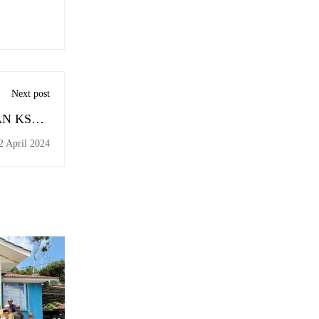
Next post
AN KSPM
NTASARI
2 April 2024