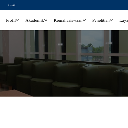
l
OPAC
Profil
Akademik
Kemahasiswaan
Penelitian
Lay