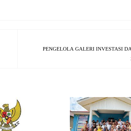
PENGELOLA GALERI INVESTASI D
A