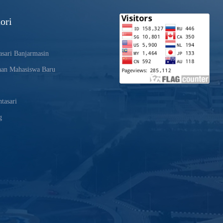
ori
sari Banjarmasin
aan Mahasiswa Baru
tasari
g