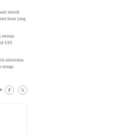
hasil meraih
ensi besar yang
g menuju
 di UIN
si universitas.
n tenaga
e: