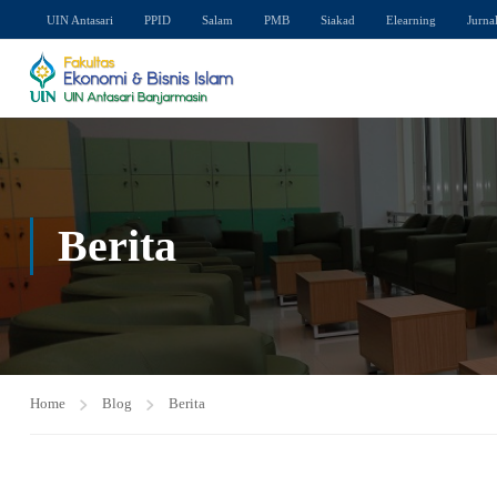
UIN Antasari
PPID
Salam
PMB
Siakad
Elearning
Jurna
Berita
Home
Blog
Berita