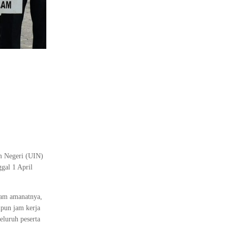
am Negeri (UIN)
gal 1 April
lam amanatnya,
ipun jam kerja
luruh peserta