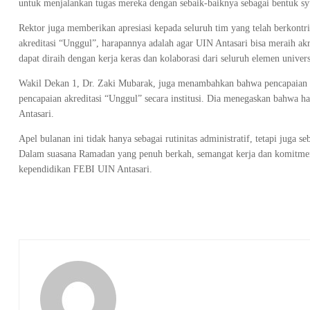
untuk menjalankan tugas mereka dengan sebaik-baiknya sebagai bentuk sy
Rektor juga memberikan apresiasi kepada seluruh tim yang telah berkontr
akreditasi “Unggul”, harapannya adalah agar UIN Antasari bisa meraih akre
dapat diraih dengan kerja keras dan kolaborasi dari seluruh elemen univers
Wakil Dekan 1, Dr. Zaki Mubarak, juga menambahkan bahwa pencapaian a
pencapaian akreditasi “Unggul” secara institusi. Dia menegaskan bahwa h
Antasari.
Apel bulanan ini tidak hanya sebagai rutinitas administratif, tetapi juga
Dalam suasana Ramadan yang penuh berkah, semangat kerja dan komitmen u
kependidikan FEBI UIN Antasari.