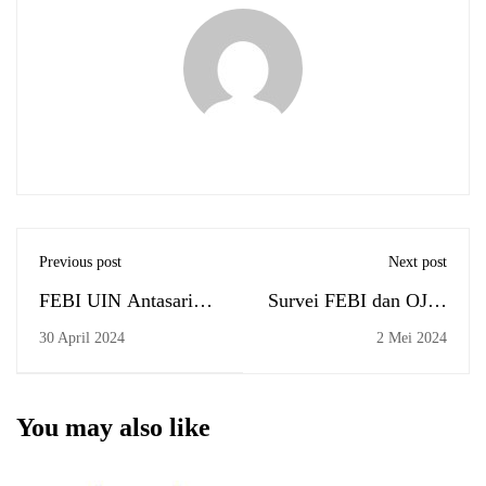
Previous post
Next post
FEBI UIN Antasari
Survei FEBI dan OJK,
Bentuk Kelompok
Petakan Implementasi
30 April 2024
2 Mei 2024
Alumni Pasca
Program Ekosistem
Yudisium Sarjana
Keuangan Inklusif di
Desa Telaga Langsat
You may also like