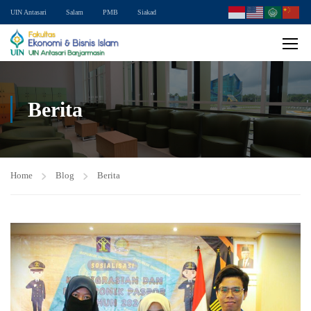
UIN Antasari
Salam
PMB
Siakad
Berita
Home
Blog
Berita