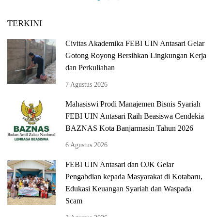
TERKINI
Civitas Akademika FEBI UIN Antasari Gelar
Gotong Royong Bersihkan Lingkungan Kerja
dan Perkuliahan
7 Agustus 2026
Mahasiswi Prodi Manajemen Bisnis Syariah
FEBI UIN Antasari Raih Beasiswa Cendekia
BAZNAS Kota Banjarmasin Tahun 2026
6 Agustus 2026
FEBI UIN Antasari dan OJK Gelar
Pengabdian kepada Masyarakat di Kotabaru,
Edukasi Keuangan Syariah dan Waspada
Scam