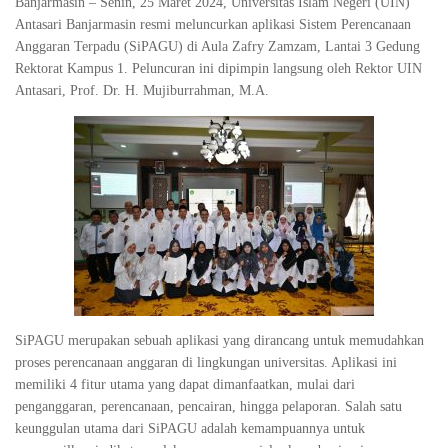
Banjarmasin – Senin, 25 Maret 2024, Universitas Islam Negeri (UIN)
Antasari Banjarmasin resmi meluncurkan aplikasi Sistem Perencanaan
Anggaran Terpadu (SiPAGU) di Aula Zafry Zamzam, Lantai 3 Gedung
Rektorat Kampus 1. Peluncuran ini dipimpin langsung oleh Rektor UIN
Antasari, Prof. Dr. H. Mujiburrahman, M.A.
SiPAGU merupakan sebuah aplikasi yang dirancang untuk memudahkan
proses perencanaan anggaran di lingkungan universitas. Aplikasi ini
memiliki 4 fitur utama yang dapat dimanfaatkan, mulai dari
penganggaran, perencanaan, pencairan, hingga pelaporan. Salah satu
keunggulan utama dari SiPAGU adalah kemampuannya untuk