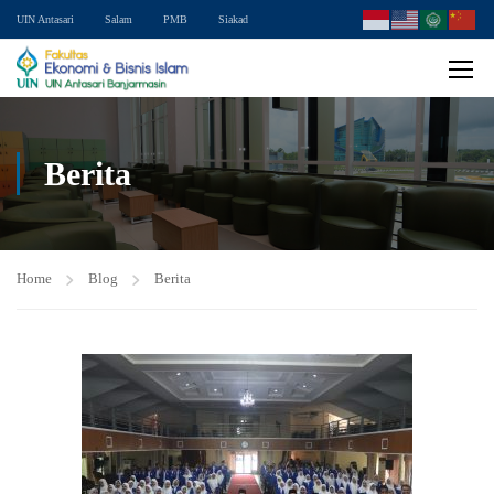
UIN Antasari
Salam
PMB
Siakad
Berita
Home
Blog
Berita