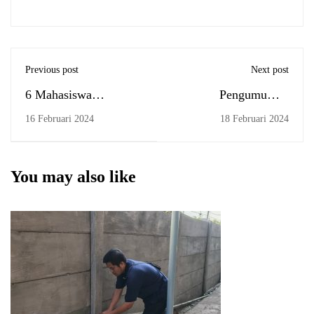
Previous post
Next post
6 Mahasiswa
Pengumuman
Internasional Asal
Pendaftaran dan
16 Februari 2024
18 Februari 2024
Malaysia Tak Sabar
Pelaksanaan Sidang
Menanti Atmosfer
Skripsi
Perkuliahan di FEBI
You may also like