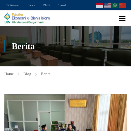
UIN Antasari
Salam
PMB
Siakad
Berita
Home
Blog
Berita