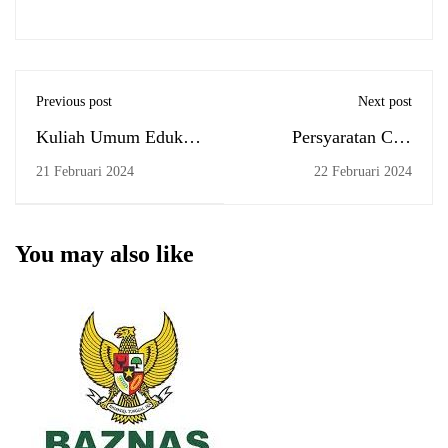
Previous post
Next post
Kuliah Umum Edukasi
Persyaratan Cuti
dan Sosialisasi
Akademik
21 Februari 2024
22 Februari 2024
Pembiayaan APBN
dan Surat Berharga
Negara
You may also like