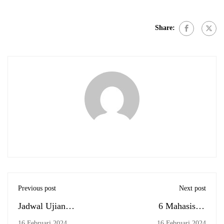
Share:
Previous post
Next post
Jadwal Ujian
6 Mahasiswa
Komprehensif
Internasional Asal
16 Februari 2024
16 Februari 2024