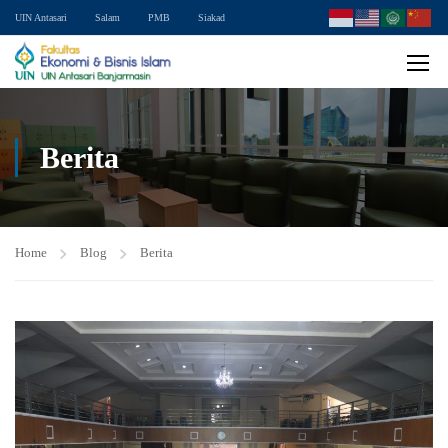
UIN Antasari
Salam
PMB
Siakad
Berita
Home
Blog
Berita