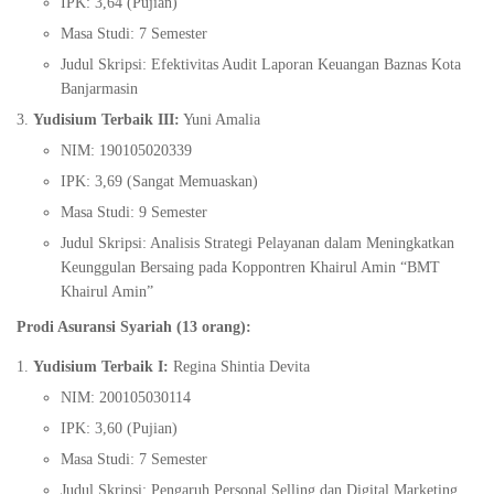
IPK: 3,64 (Pujian)
Masa Studi: 7 Semester
Judul Skripsi: Efektivitas Audit Laporan Keuangan Baznas Kota
Banjarmasin
Yudisium Terbaik III:
Yuni Amalia
NIM: 190105020339
IPK: 3,69 (Sangat Memuaskan)
Masa Studi: 9 Semester
Judul Skripsi: Analisis Strategi Pelayanan dalam Meningkatkan
Keunggulan Bersaing pada Koppontren Khairul Amin “BMT
Khairul Amin”
Prodi Asuransi Syariah (13 orang):
Yudisium Terbaik I:
Regina Shintia Devita
NIM: 200105030114
IPK: 3,60 (Pujian)
Masa Studi: 7 Semester
Judul Skripsi: Pengaruh Personal Selling dan Digital Marketing