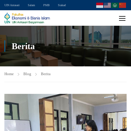
UIN Antasari
Salam
PMB
Siakad
Berita
Home
Blog
Berita