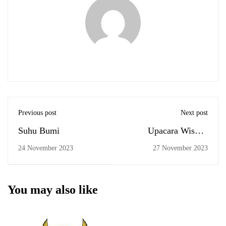
Previous post
Next post
Suhu Bumi
Upacara Wisuda
Sarjana ke-78 dan
24 November 2023
27 November 2023
Pascasarjana ke-48
UIN Antasari
Banjarmasin: 829
You may also like
Mahasiswa Resmi
Menjadi Alumni