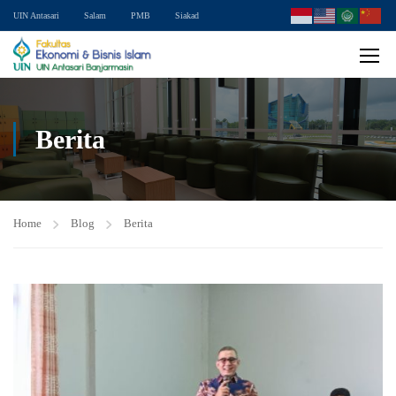
UIN Antasari
Salam
PMB
Siakad
Berita
Home
Blog
Berita