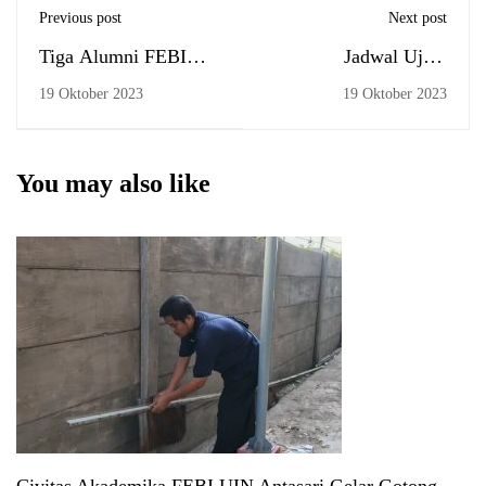
Previous post
Next post
Tiga Alumni FEBI
Jadwal Ujian
UIN Antasari Raih
Komprehensif, Senin,
19 Oktober 2023
19 Oktober 2023
Beasiswa BIB S2
23 Oktober 2023
Doubel Degree
You may also like
Civitas Akademika FEBI UIN Antasari Gelar Gotong