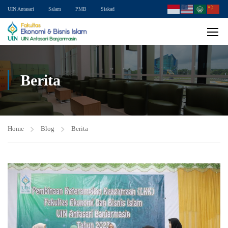
UIN Antasari
Salam
PMB
Siakad
Berita
Home
Blog
Berita