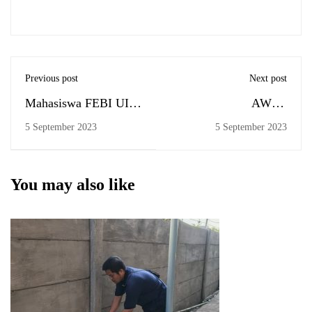
Previous post
Next post
Mahasiswa FEBI UIN
AWAL
Antasari, Mona
MUNCULNYA
5 September 2023
5 September 2023
Khairida Syafa,
ZIKRULLAH
Terbang ke Malaysia
"INGAT
untuk "Internasional
ALLAH/MENGINGAT
You may also like
Short Boot Camp
ALLAH"
Program" di UKM