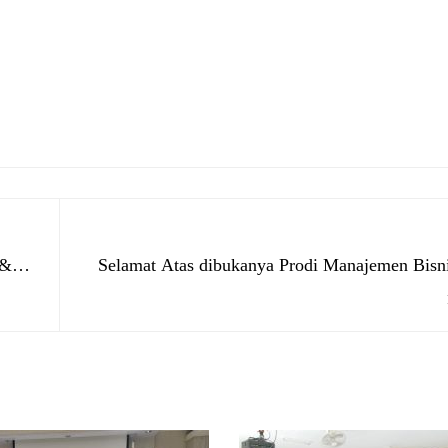
 &
Selamat Atas dibukanya Prodi Manajemen Bisni
dan Akuntans