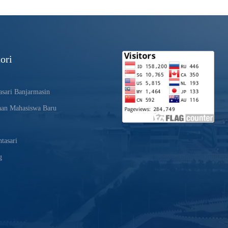
ori
sari Banjarmasin
aan Mahasiswa Baru
tasari
g