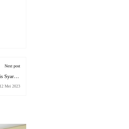
Next post
s Syariah
i Syariah
12 Mei 2023