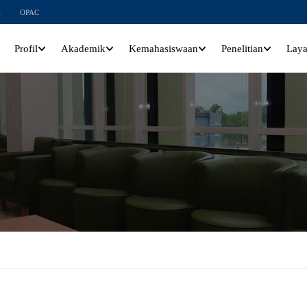
l
OPAC
Profil
Akademik
Kemahasiswaan
Penelitian
Lay