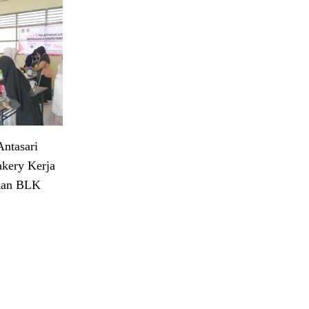
ntasari
akery Kerja
dan BLK