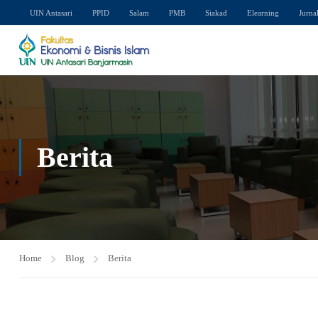
UIN Antasari
PPID
Salam
PMB
Siakad
Elearning
Jurna
Berita
Home
Blog
Berita