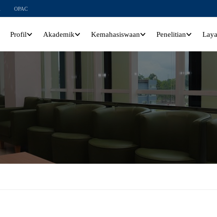
l
OPAC
Profil
Akademik
Kemahasiswaan
Penelitian
Lay