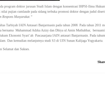
pada program doktor jurusan Studi Islam dengan konsentrasi IHPSI-Ilmu Huku
t nilai pujian cumlaude pada sidang terbuka promosi doktor dengan judul diser
an Respons Masyarakat.”
ltas Tarbiyah IAIN Antasari Banjarmasin pada tahun 2008. Pada tahun 2011 m
putera bernama Muhammad Adzka Azizy dan Dhiya ul Amin Muthahhar, bersuami
2 Hukum Ekonomi Syari’ah Pascasarjana IAIN antasari Banjarmasin. Pada tahu
slam. Dan kemudian melanjutnya studi S3 di UIN Sunan Kalijaga Yogyakarta.
n Selamat dan Sukses.
Shar