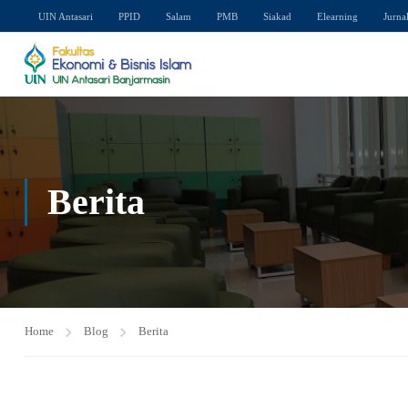
UIN Antasari
PPID
Salam
PMB
Siakad
Elearning
Jurna
Berita
Home
Blog
Berita