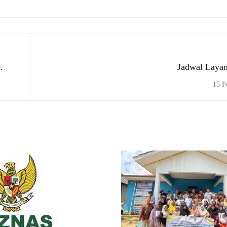
Jadwal Laya
15 F