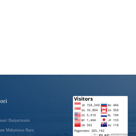
ori
sari Banjarmasin
aan Mahasiswa Baru