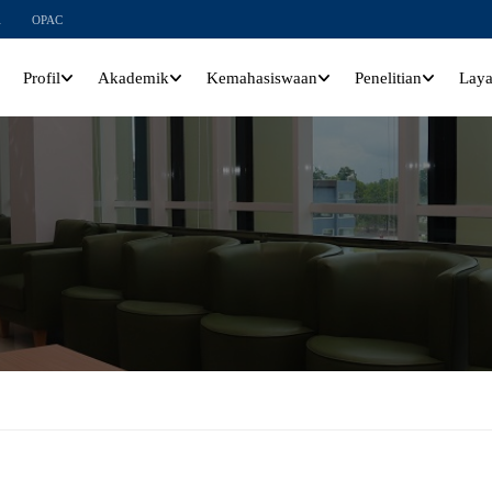
l
OPAC
Profil
Akademik
Kemahasiswaan
Penelitian
Lay