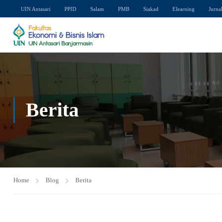
UIN Antasari
PPID
Salam
PMB
Siakad
Elearning
Jurna
Berita
Home
Blog
Berita