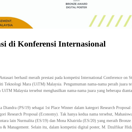
i di Konferensi Internasional
tasari berhasil meraih prestasi pada kompetisi International Conference on S
siti Teknologi Mara (UiTM) Malaysia. Pengumuman nama-nama peraih juara te
h UiTM Malaysia tersebut menghasilkan nama-nama juara yang beberapa dianta
ia Diandra (PS/19) sebagai 1st Place Winner dalam kategori Research Proposa
tegori Research Proposal (Economy). Tak hanya kedua nama tersebut, Mahasis
 antara lain Nurmalita (ES/19) dan Mona Khairida (ES/20) yang meraih Bronz
s & Management. Selain itu, dalam kompetisi digital poster, M. Dzulfikar Hid