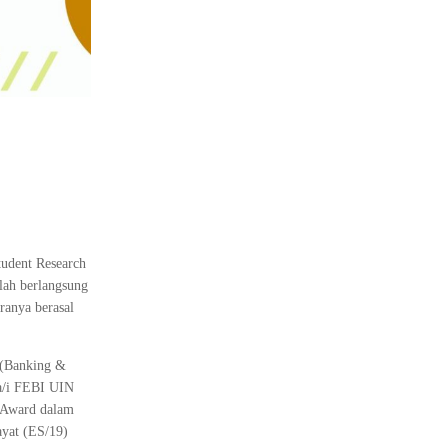
tudent Research
lah berlangsung
ranya berasal
l (Banking &
wa/i FEBI UIN
e Award dalam
ayat (ES/19)