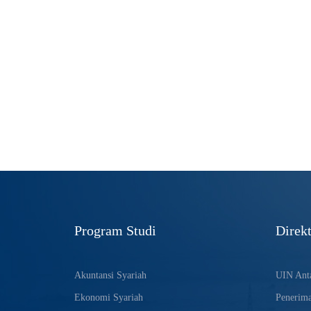
Program Studi
Direkt
Akuntansi Syariah
UIN Anta
Ekonomi Syariah
Penerim