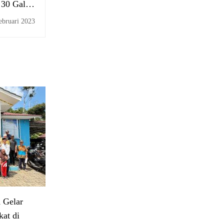
 30 Galeri
i Teraktif
ebruari 2023
 Gelar
at di