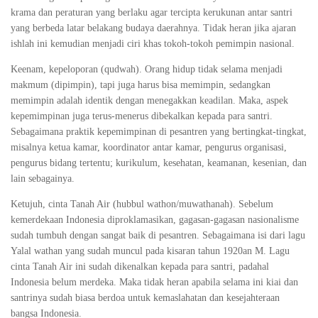
krama dan peraturan yang berlaku agar tercipta kerukunan antar santri
yang berbeda latar belakang budaya daerahnya. Tidak heran jika ajaran
ishlah ini kemudian menjadi ciri khas tokoh-tokoh pemimpin nasional.
Keenam, kepeloporan (qudwah). Orang hidup tidak selama menjadi
makmum (dipimpin), tapi juga harus bisa memimpin, sedangkan
memimpin adalah identik dengan menegakkan keadilan. Maka, aspek
kepemimpinan juga terus-menerus dibekalkan kepada para santri.
Sebagaimana praktik kepemimpinan di pesantren yang bertingkat-tingkat,
misalnya ketua kamar, koordinator antar kamar, pengurus organisasi,
pengurus bidang tertentu; kurikulum, kesehatan, keamanan, kesenian, dan
lain sebagainya.
Ketujuh, cinta Tanah Air (hubbul wathon/muwathanah). Sebelum
kemerdekaan Indonesia diproklamasikan, gagasan-gagasan nasionalisme
sudah tumbuh dengan sangat baik di pesantren. Sebagaimana isi dari lagu
Yalal wathan yang sudah muncul pada kisaran tahun 1920an M. Lagu
cinta Tanah Air ini sudah dikenalkan kepada para santri, padahal
Indonesia belum merdeka. Maka tidak heran apabila selama ini kiai dan
santrinya sudah biasa berdoa untuk kemaslahatan dan kesejahteraan
bangsa Indonesia.