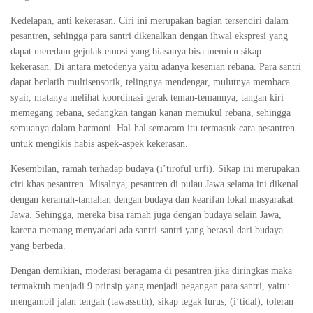
Kedelapan, anti kekerasan. Ciri ini merupakan bagian tersendiri dalam
pesantren, sehingga para santri dikenalkan dengan ihwal ekspresi yang
dapat meredam gejolak emosi yang biasanya bisa memicu sikap
kekerasan. Di antara metodenya yaitu adanya kesenian rebana. Para santri
dapat berlatih multisensorik, telingnya mendengar, mulutnya membaca
syair, matanya melihat koordinasi gerak teman-temannya, tangan kiri
memegang rebana, sedangkan tangan kanan memukul rebana, sehingga
semuanya dalam harmoni. Hal-hal semacam itu termasuk cara pesantren
untuk mengikis habis aspek-aspek kekerasan.
Kesembilan, ramah terhadap budaya (i’tiroful urfi). Sikap ini merupakan
ciri khas pesantren. Misalnya, pesantren di pulau Jawa selama ini dikenal
dengan keramah-tamahan dengan budaya dan kearifan lokal masyarakat
Jawa. Sehingga, mereka bisa ramah juga dengan budaya selain Jawa,
karena memang menyadari ada santri-santri yang berasal dari budaya
yang berbeda.
Dengan demikian, moderasi beragama di pesantren jika diringkas maka
termaktub menjadi 9 prinsip yang menjadi pegangan para santri, yaitu:
mengambil jalan tengah (tawassuth), sikap tegak lurus, (i’tidal), toleran