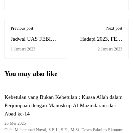
Previous post
Next post
Jadwal UAS FEBI
Hadapi 2023, FEBI
Ganjil 2022-2023
adakan evaluasi
1 Januari 2023
2 Januari 2023
tahunan dan persiapan
Kegiatan dan Program
Kerja
You may also like
Kebetulan yang Bukan Kebetulan : Kuasa Allah dalam
Perjumpaan dengan Manuskrip Al-Mazindarani dari
Abad ke-14
26 Mei 2026
Oleh: Muhammad Noval, S.E.I., S.E., M.Si. Dosen Fakultas Ekonomi