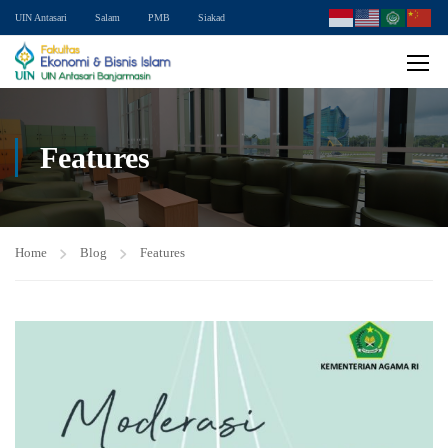
UIN Antasari
Salam
PMB
Siakad
Features
Home
Blog
Features