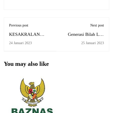
Previous post
Next post
KESAKRALAN
Generasi Bilah Lidi
KALIMAT
yang Hilang (1)
24 Januari 2023
25 Januari 2023
INSYAALLAH
You may also like