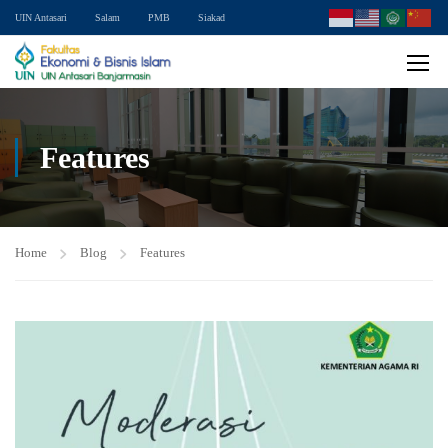
UIN Antasari
Salam
PMB
Siakad
Features
Home
Blog
Features