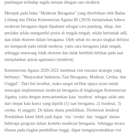
pandangan terhadap segala sesuatu dengan cara moderat.
Merujuk pada buku “Moderasi Beragama” yang diterbitkan oleh Badan
Litbang dan Diklat Kementerian Agama RI (2019) menjelaskan bahwa
moderasi beragama dapat dipahami sebagai cara pandang, sikap, dan
perilaku selalu mengambil posisi di tengah-tengah, selalu bertindak adil,
dan tidak ekstrem dalam beragama. Oleh sebab itu secara singkat definisi
ini mengarah pada istilah moderat, yaitu cara beragama jalan tengah,
sehingga seseorang tidak ekstrem dan tidak berlebih-lebihan pada saat
menjalankan ajaran agamanya (moderat).
Kementerian Agama 2020-2022 membuat visi rencana strategis yang
berbunyi, “Masyarakat Indonesia Taat Beragama, Moderat, Cerdas, dan
Unggul”. Dari hal tersebut, maka sangat terlihat upaya nyata untuk
mencapai implementasi moderasi beragama di lingkungan Kementerian
Agama, yaitu dengan mencantumkan kata ‘moderat’ sebagai salah satu
dari empat kata kunci yang dipilih (1) taat beragama, 2) moderat, 3)
cerdas, 4) unggul). Di dalam dunia pendidikan, Direktorat Jenderal
Pendidikan Islam lebih jauh dapat visi ‘cerdas’ dan ‘unggul’ dalam
beberapa program dalam konteks moderasi beragama. Sehingga secara
khusus pada tingkat pendidikan tinggi, dapat mengejewantahkan visi