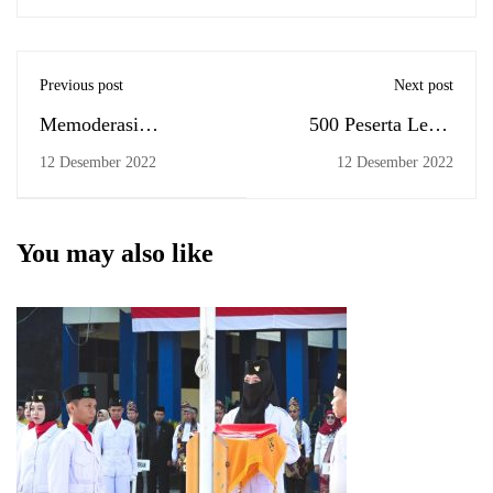
Previous post
Next post
Memoderasi
500 Peserta Lebih
Pemahaman dan
Hadiri Sosialisasi dan
12 Desember 2022
12 Desember 2022
Pengalaman Beragama
Edukasi OJK
(Bag. I)
You may also like