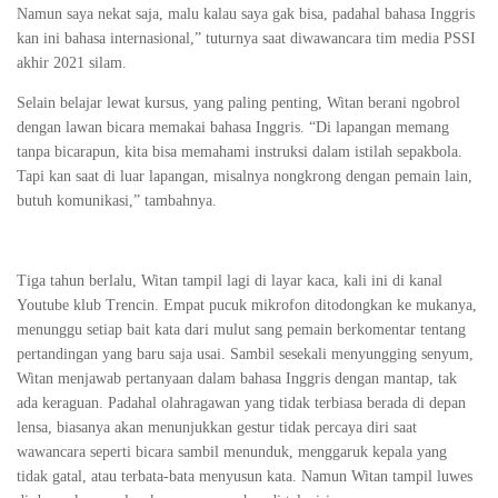
Namun saya nekat saja, malu kalau saya gak bisa, padahal bahasa Inggris
kan ini bahasa internasional,” tuturnya saat diwawancara tim media PSSI
akhir 2021 silam.
Selain belajar lewat kursus, yang paling penting, Witan berani ngobrol
dengan lawan bicara memakai bahasa Inggris. “Di lapangan memang
tanpa bicarapun, kita bisa memahami instruksi dalam istilah sepakbola.
Tapi kan saat di luar lapangan, misalnya nongkrong dengan pemain lain,
butuh komunikasi,” tambahnya.
Tiga tahun berlalu, Witan tampil lagi di layar kaca, kali ini di kanal
Youtube klub Trencin. Empat pucuk mikrofon ditodongkan ke mukanya,
menunggu setiap bait kata dari mulut sang pemain berkomentar tentang
pertandingan yang baru saja usai. Sambil sesekali menyungging senyum,
Witan menjawab pertanyaan dalam bahasa Inggris dengan mantap, tak
ada keraguan. Padahal olahragawan yang tidak terbiasa berada di depan
lensa, biasanya akan menunjukkan gestur tidak percaya diri saat
wawancara seperti bicara sambil menunduk, menggaruk kepala yang
tidak gatal, atau terbata-bata menyusun kata. Namun Witan tampil luwes