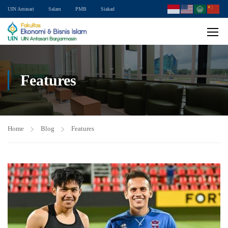
UIN Antasari
Salam
PMB
Siakad
Features
Home
Blog
Features