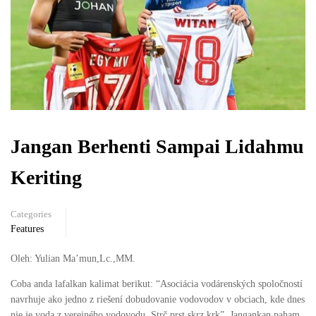
Jangan Berhenti Sampai Lidahmu
Keriting
Categories
Features
Oleh: Yulian Ma’mun,Lc.,MM.
Coba anda lafalkan kalimat berikut: “Asociácia vodárenských spoločností
navrhuje ako jedno z riešení dobudovanie vodovodov v obciach, kde dnes
nie je voda z verejného vodovodu. Strč prst skrz krk”. Jangankan paham