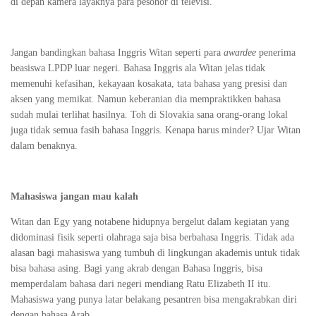
di depan kamera layaknya para pesohor di televisi.
Jangan bandingkan bahasa Inggris Witan seperti para
awardee
penerima
beasiswa LPDP luar negeri. Bahasa Inggris ala Witan jelas tidak
memenuhi kefasihan, kekayaan kosakata, tata bahasa yang presisi dan
aksen yang memikat. Namun keberanian dia mempraktikken bahasa
sudah mulai terlihat hasilnya. Toh di Slovakia sana orang-orang lokal
juga tidak semua fasih bahasa Inggris. Kenapa harus minder? Ujar Witan
dalam benaknya.
Mahasiswa jangan mau kalah
Witan dan Egy yang notabene hidupnya bergelut dalam kegiatan yang
didominasi fisik seperti olahraga saja bisa berbahasa Inggris. Tidak ada
alasan bagi mahasiswa yang tumbuh di lingkungan akademis untuk tidak
bisa bahasa asing. Bagi yang akrab dengan Bahasa Inggris, bisa
memperdalam bahasa dari negeri mendiang Ratu Elizabeth II itu.
Mahasiswa yang punya latar belakang pesantren bisa mengakrabkan diri
dengan bahasa Arab.