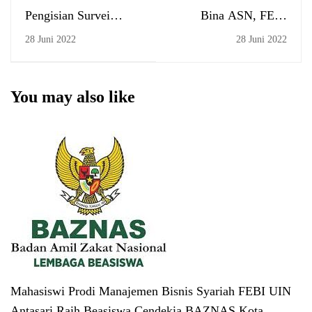
Pengisian Survei
Bina ASN, FEBI
Kepuasan Stakeholder
Gelar Salat Berjamaah
28 Juni 2022
28 Juni 2022
dan Kultum
You may also like
Mahasiswi Prodi Manajemen Bisnis Syariah FEBI UIN
Antasari Raih Beasiswa Cendekia BAZNAS Kota