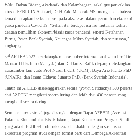
Wakil Dekan Bidang Akademik dan Kelembagaan, sekaligus perwakilan
utusan FEBI UIN Antasari, Dr H Zaki Mubarak MSi mengatakan bahwa
tema diharapkan berkontribusi pada akselerasi dalam pemulihan ekonomi
pasca pandemi Covid-19. “Selain itu, terdapat isu-isu mutakhir terkait
dengan pemulihan ekonomi/bisnis pasca pandemi, seperti Ketahanan
Bisnis, Peran Bank Syariah, Keuangan Mikro Syariah, dan seterusnya,”
ungkapnya.
rd
3
AICIEB 2022 mendatangkan narasumber internasional yaitu Prof Dr
Mansor H Ibrahim (Malaysia) dan Dr Hamza Rafik (Jepang). Sedangkan
narasumber lain yaitu Prof Nurul Indarti (UGM), Bayu Arie Fianto PhD
(UNAIR), dan Imam Hidayat Sunarto PhD. (Bank Syariah Indonesia).
Tahun ini AICIEB diselenggarakan secara
hybrid
. Setidaknya 500 peserta
dari 52 PTKI mengikuti secara luring dan lebih dari 400 peserta yang
mengikuti secara daring.
Seminar internasional juga dirangkai dengan Rapat AFEBIS (Asosiasi
Fakultas Ekonomi dan Bisnis Islam), Rapat Konsorsium Program Studi
yang ada di FEBI seluruh Indonesia dan diakhiri dengan sosialisasi
akreditasi program studi dengan format baru dari Lembaga Akreditasi