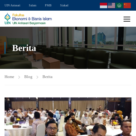
UIN Antasari
Salam
PMB
Siakad
Berita
Home
Blog
Berita